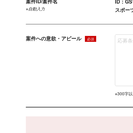
案件ID/案件名
ID：GS
※自動入力
スポー
案件への意欲・アピール
必須
※300