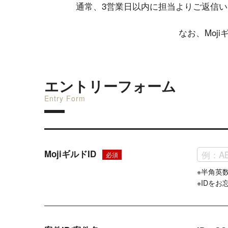
通常、3営業日以内に担当よりご返信
なお、Moj
エントリーフォーム
Entry Form
MojiギルドID
必須
※半角英
※IDを