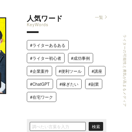
人気ワード
一覧
KeyWords
ライターの可能性と勇気が高まるメディア
#ライターあるある
#ライター初心者
#成功事例
#企業案件
#便利ツール
#講座
#ChatGPT
#稼ぎたい
#副業
#在宅ワーク