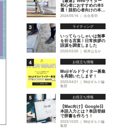
【厳選】Webライター
初心者におすすめの本5
選！脱初心者向けの本も
4冊紹介
2024/05/16 ｜ 出合美羽
ライティング
いってらっしゃいは無事
を祈る言葉！日常挨拶の
語源を調査しました
2026/03/26 ｜ 桜井はるか
お役立ち情報
Mojiギルドライター募集
を再開いたします！
2025/04/21 ｜ Mojiギルド編
集部
お役立ち情報
【Mac向け】Google日
本語入力とは？単語登録
で辞書を作ろう！
2023/10/20 ｜ Mojiギルド編
集部