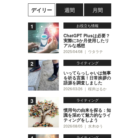
週間
月間
デイリー
0
お役立ち情報
ChatGPT Plusは必要？
実際に3か月使用したリ
アルな感想
2025/04/08 ｜ ウタラテ
ライティング
0
いってらっしゃいは無事
を祈る言葉！日常挨拶の
語源を調査しました
2026/03/26 ｜ 桜井はるか
ライティング
慣用句の由来を探る：知
識を深めて魅力的なライ
し
ティングをしよう
2026/08/05 ｜ 水木ゆう
3
ライティング