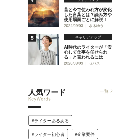
昔と今で使われ方が変化
した言葉とは？読み方や
使用場面ごとに解説！
2024/09/03 ｜ 水木ゆう
キャリアアップ
AI時代のライターが「安
心して仕事を任せられ
る」と言われるには
2026/08/03 ｜ セバス
0
人気ワード
一覧
KeyWords
#ライターあるある
0
#ライター初心者
#企業案件