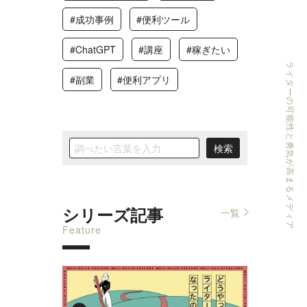
#成功事例
#便利ツール
#ChatGPT
#講座
#稼ぎたい
ライターの可能性と勇気が高まるメディア
#副業
#便利アプリ
0
シリーズ記事
一覧
Feature
3