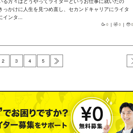
いる方々はどうやってライターというお仕事に就いたの
きっかけに人生を見つめ直し、セカンドキャリアにライタ
インタ...
🥳
🤣
🥹
0
0
2
3
4
5