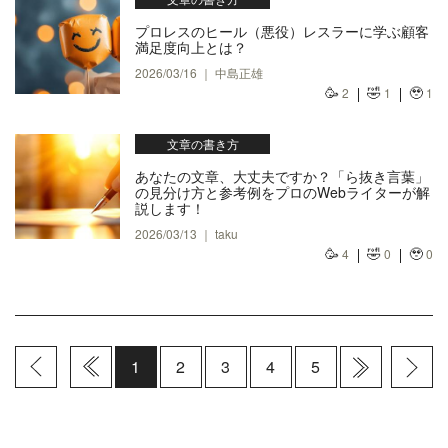
プロレスのヒール（悪役）レスラーに学ぶ顧客
満足度向上とは？
2026/03/16 ｜ 中島正雄
🥳
🤣
🥹
2
1
1
文章の書き方
あなたの文章、大丈夫ですか？「ら抜き言葉」
の見分け方と参考例をプロのWebライターが解
説します！
2026/03/13 ｜ taku
🥳
🤣
🥹
4
0
0
1
2
3
4
5