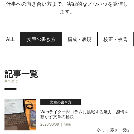
仕事への向き合い方まで、実践的なノウハウを発信し
ます。
ALL
文章の書き方
構成・表現
校正・校閲
記事一覧
Article
文章の書き方
Webライターがコラムに挑戦する魅力｜感情を
動かす文章の秘訣
2026/06/08 ｜ taku
🥳
🤣
🥹
5
0
2