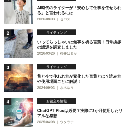
AI時代のライターが「安心して仕事を任せられ
る」と言われるには
2026/08/03 ｜ セバス
ライティング
いってらっしゃいは無事を祈る言葉！日常挨拶
の語源を調査しました
2026/03/26 ｜ 桜井はるか
ライティング
昔と今で使われ方が変化した言葉とは？読み方
や使用場面ごとに解説！
2024/09/03 ｜ 水木ゆう
お役立ち情報
ChatGPT Plusは必要？実際に3か月使用したリ
アルな感想
2025/04/08 ｜ ウタラテ