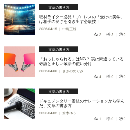
文章の書き方
取材ライター必見！プロレスの「受けの美学」
は相手の良さを引き出す必殺技！
2026/04/15 ｜ 中島正雄
🥳
🤣
🥹
2
3
0
文章の書き方
「おっしゃられる」はNG？ 実は間違っている
敬語と正しい敬語の使い分け
2026/04/06 ｜ さきのめぐみ
🥳
🤣
🥹
4
0
0
文章の書き方
ドキュメンタリー番組のナレーションから学ん
だ、文章の書き方
2026/04/02 ｜ 水木ゆう
🥳
🤣
🥹
1
0
0