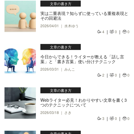
文章の書き方
実は二重表現？知らずに使っている重複表現と
その回避法
2026/04/01 ｜ 水木ゆう
🥳
🤣
🥹
4
0
0
文章の書き方
今日からできる！ライターが教える「話し言
葉」と「書き言葉」使い分けテクニック
2026/03/31 ｜ みんこ
🥳
🤣
🥹
2
0
0
文章の書き方
Webライター必見！わかりやすい文章を書く3
つのテクニックについて
2026/03/18 ｜ さき
🥳
🤣
🥹
3
0
0
文章の書き方