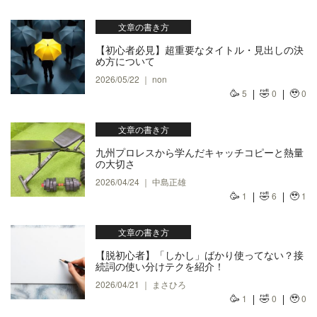
文章の書き方
【初心者必見】超重要なタイトル・見出しの決
め方について
2026/05/22 ｜ non
🥳
🤣
🥹
5
0
0
文章の書き方
九州プロレスから学んだキャッチコピーと熱量
の大切さ
2026/04/24 ｜ 中島正雄
🥳
🤣
🥹
1
6
1
文章の書き方
【脱初心者】「しかし」ばかり使ってない？接
続詞の使い分けテクを紹介！
2026/04/21 ｜ まさひろ
🥳
🤣
🥹
1
0
0