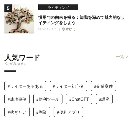
ライティング
慣用句の由来を探る：知識を深めて魅力的なラ
イティングをしよう
2026/08/05 ｜ 水木ゆう
人気ワード
一覧
KeyWords
#ライターあるある
#ライター初心者
#企業案件
#成功事例
#便利ツール
#ChatGPT
#講座
#稼ぎたい
#副業
#便利アプリ