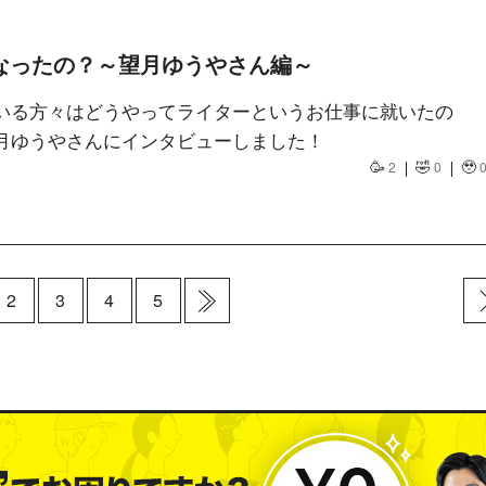
なったの？～望月ゆうやさん編～
いる方々はどうやってライターというお仕事に就いたの
月ゆうやさんにインタビューしました！
🥳
🤣
🥹
2
0
2
3
4
5