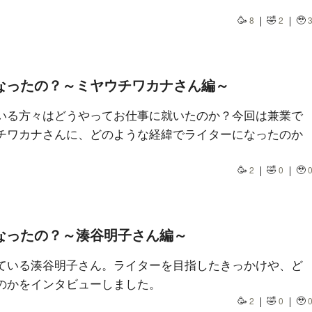
🥳
🤣
🥹
8
2
なったの？～ミヤウチワカナさん編～
いる方々はどうやってお仕事に就いたのか？今回は兼業で
チワカナさんに、どのような経緯でライターになったのか
🥳
🤣
🥹
2
0
なったの？～湊谷明子さん編～
ている湊谷明子さん。ライターを目指したきっかけや、ど
のかをインタビューしました。
🥳
🤣
🥹
2
0