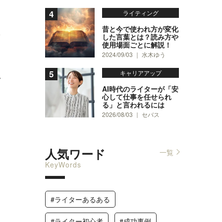
ライティング
昔と今で使われ方が変化
4
した言葉とは？読み方や
使用場面ごとに解説！
2024/09/03 ｜ 水木ゆう
キャリアアップ
指
AI時代のライターが「安
心して仕事を任せられ
る」と言われるには
2026/08/03 ｜ セバス
人気ワード
一覧
1
KeyWords
#ライターあるある
#ライター初心者
#成功事例