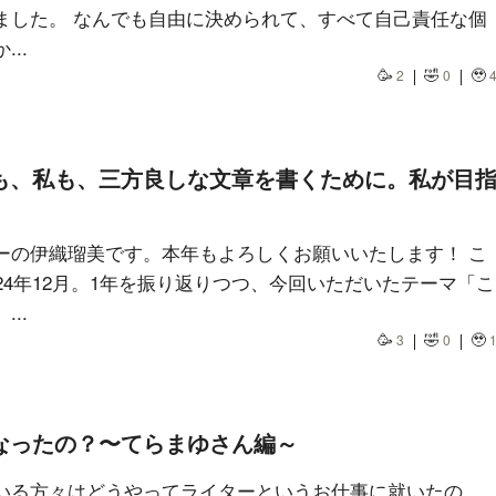
ました。 なんでも自由に決められて、すべて自己責任な個
..
🥳
🤣
🥹
2
0
も、私も、三方良しな文章を書くために。私が目
ーの伊織瑠美です。本年もよろしくお願いいたします！ こ
24年12月。1年を振り返りつつ、今回いただいたテーマ「こ
..
🥳
🤣
🥹
3
0
なったの？〜てらまゆさん編～
いる方々はどうやってライターというお仕事に就いたの