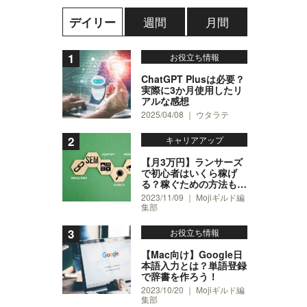
週間
月間
デイリー
2
お役立ち情報
ChatGPT Plusは必要？
実際に3か月使用したリ
アルな感想
2025/04/08 ｜ ウタラテ
キャリアアップ
【月3万円】ランサーズ
で初心者はいくら稼げ
る？稼ぐための方法も紹
4
介！
2023/11/09 ｜ Mojiギルド編
集部
お役立ち情報
て
【Mac向け】Google日
本語入力とは？単語登録
で辞書を作ろう！
2023/10/20 ｜ Mojiギルド編
集部