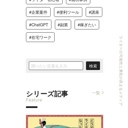
#企業案件
#便利ツール
#講座
0
#ChatGPT
#副業
#稼ぎたい
#在宅ワーク
ライターの可能性と勇気が高まるメディア
0
シリーズ記事
一覧
Feature
し