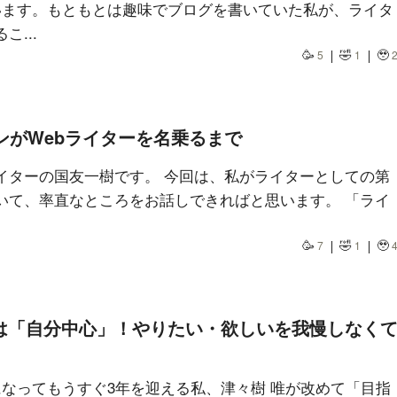
います。もともとは趣味でブログを書いていた私が、ライタ
...
🥳
🤣
🥹
5
1
ンがWebライターを名乗るまで
イターの国友一樹です。 今回は、私がライターとしての第
いて、率直なところをお話しできればと思います。 「ライ
🥳
🤣
🥹
7
1
は「自分中心」！やりたい・欲しいを我慢しなく
になってもうすぐ3年を迎える私、津々樹 唯が改めて「目指