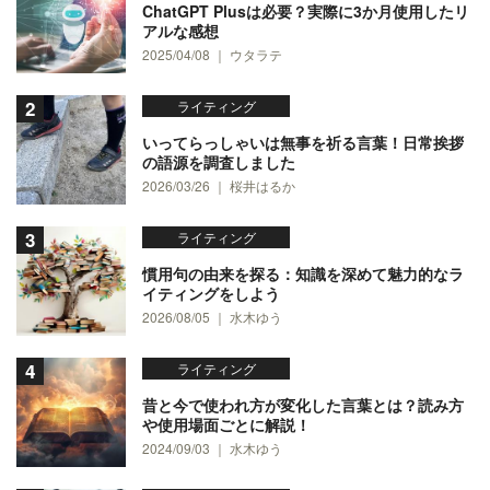
ChatGPT Plusは必要？実際に3か月使用したリ
アルな感想
2025/04/08 ｜ ウタラテ
ライティング
いってらっしゃいは無事を祈る言葉！日常挨拶
の語源を調査しました
2026/03/26 ｜ 桜井はるか
ライティング
慣用句の由来を探る：知識を深めて魅力的なラ
イティングをしよう
2026/08/05 ｜ 水木ゆう
ライティング
昔と今で使われ方が変化した言葉とは？読み方
や使用場面ごとに解説！
2024/09/03 ｜ 水木ゆう