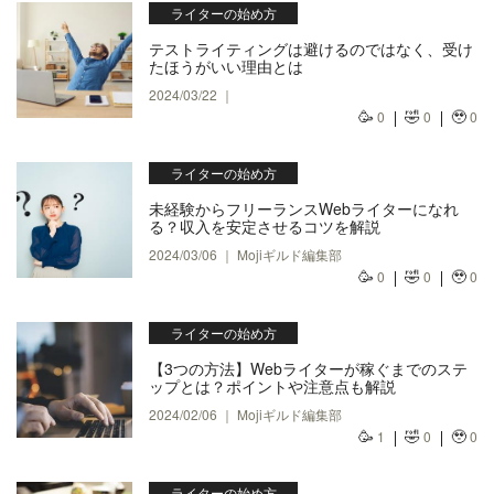
ライターの始め方
テストライティングは避けるのではなく、受け
たほうがいい理由とは
2024/03/22 ｜
🥳
🤣
🥹
0
0
0
ライターの始め方
未経験からフリーランスWebライターになれ
る？収入を安定させるコツを解説
2024/03/06 ｜ Mojiギルド編集部
🥳
🤣
🥹
0
0
0
ライターの始め方
【3つの方法】Webライターが稼ぐまでのステ
ップとは？ポイントや注意点も解説
2024/02/06 ｜ Mojiギルド編集部
🥳
🤣
🥹
1
0
0
ライターの始め方