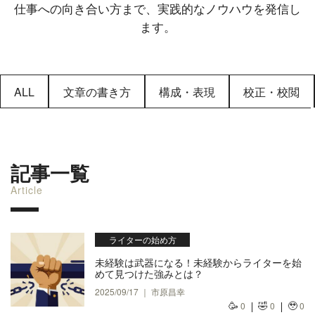
仕事への向き合い方まで、実践的なノウハウを発信し
ます。
ALL
文章の書き方
構成・表現
校正・校閲
記事一覧
Article
ライターの始め方
未経験は武器になる！未経験からライターを始
めて見つけた強みとは？
2025/09/17 ｜ 市原昌幸
🥳
🤣
🥹
0
0
0