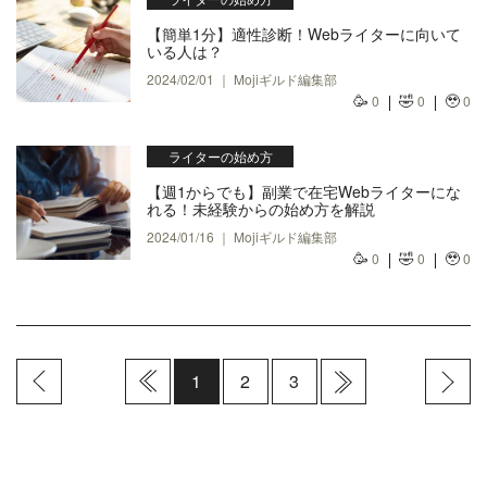
【簡単1分】適性診断！Webライターに向いて
いる人は？
2024/02/01 ｜ Mojiギルド編集部
🥳
🤣
🥹
0
0
0
ライターの始め方
【週1からでも】副業で在宅Webライターにな
れる！未経験からの始め方を解説
2024/01/16 ｜ Mojiギルド編集部
🥳
🤣
🥹
0
0
0
1
2
3