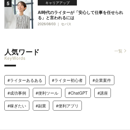
キャリアアップ
AI時代のライターが「安心して仕事を任せられ
る」と言われるには
2026/08/03 ｜ セバス
人気ワード
一覧
KeyWords
#ライターあるある
#ライター初心者
#企業案件
#成功事例
#便利ツール
#ChatGPT
#講座
#稼ぎたい
#副業
#便利アプリ