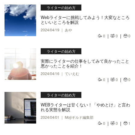
ライターの始め方
Webライターに挑戦してみよう！大変なところ
といいところを解説
2024/04/19 ｜ あや
🥳
🤣
🥹
0
0
0
ライターの始め方
実際にライターの仕事をしてみて良かったこと
悪かったことを紹介！
2024/04/16 ｜ ていえむ
🥳
🤣
🥹
0
0
0
ライターの始め方
WEBライターは甘くない！「やめとけ」と言わ
れる実態を解説
2024/04/01 ｜ Mojiギルド編集部
🥳
🤣
🥹
0
0
1