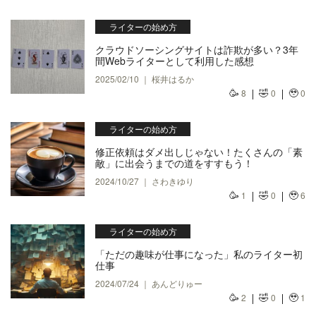
ライターの始め方
クラウドソーシングサイトは詐欺が多い？3年
間Webライターとして利用した感想
2025/02/10 ｜ 桜井はるか
🥳
🤣
🥹
8
0
0
ライターの始め方
修正依頼はダメ出しじゃない！たくさんの「素
敵」に出会うまでの道をすすもう！
2024/10/27 ｜ さわきゆり
🥳
🤣
🥹
1
0
6
ライターの始め方
「ただの趣味が仕事になった」私のライター初
仕事
2024/07/24 ｜ あんどりゅー
🥳
🤣
🥹
2
0
1