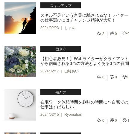
スキルアップ
スキル不足という言葉に騙されるな！ライター
の仕事選びにはチャレンジ精神が大切！
2024/02/23 ｜ じょん
🥳
🤣
🥹
2
0
0
働き方
【初心者必見！】Webライターがクライアント
から信頼される3つの方法とよくある3つの質問
2024/02/17 ｜ 山﨑あい
🥳
🤣
🥹
0
0
0
働き方
在宅ワーク休憩時間を趣味の時間に〜自宅での
仕事はすばらしい！
2024/02/15 ｜ Ryomahan
🥳
🤣
🥹
0
0
1