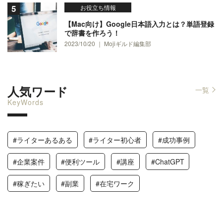
お役立ち情報
【Mac向け】Google日本語入力とは？単語登録
で辞書を作ろう！
2023/10/20 ｜ Mojiギルド編集部
人気ワード
一覧
KeyWords
#ライターあるある
#ライター初心者
#成功事例
#企業案件
#便利ツール
#講座
#ChatGPT
#稼ぎたい
#副業
#在宅ワーク