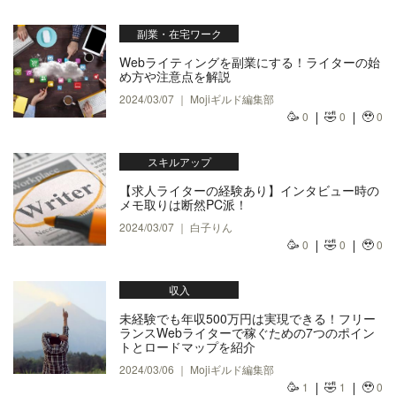
副業・在宅ワーク
Webライティングを副業にする！ライターの始
め方や注意点を解説
2024/03/07 ｜ Mojiギルド編集部
🥳
🤣
🥹
0
0
0
スキルアップ
【求人ライターの経験あり】インタビュー時の
メモ取りは断然PC派！
2024/03/07 ｜ 白子りん
🥳
🤣
🥹
0
0
0
収入
未経験でも年収500万円は実現できる！フリー
ランスWebライターで稼ぐための7つのポイン
トとロードマップを紹介
2024/03/06 ｜ Mojiギルド編集部
🥳
🤣
🥹
1
1
0