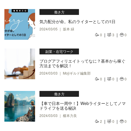
働き方
気力配分が命。私のライターとしての1日
2024/03/05 ｜ 坂本 緑
🥳
🤣
🥹
0
3
0
副業・在宅ワーク
ブログアフィリエイトってなに？基本から稼ぐ
方法までを解説！
2024/03/03 ｜ Mojiギルド編集部
🥳
🤣
🥹
0
0
0
働き方
【車で日本一周中！】Webライターとしてノマ
ドライフを送る秘訣
2024/03/03 ｜ 榎本力良
🥳
🤣
🥹
2
0
0