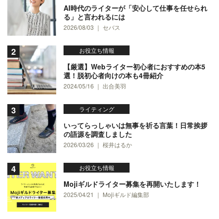
AI時代のライターが「安心して仕事を任せられ
る」と言われるには
2026/08/03 ｜ セバス
お役立ち情報
【厳選】Webライター初心者におすすめの本5
選！脱初心者向けの本も4冊紹介
2024/05/16 ｜ 出合美羽
ライティング
いってらっしゃいは無事を祈る言葉！日常挨拶
の語源を調査しました
2026/03/26 ｜ 桜井はるか
お役立ち情報
Mojiギルドライター募集を再開いたします！
2025/04/21 ｜ Mojiギルド編集部