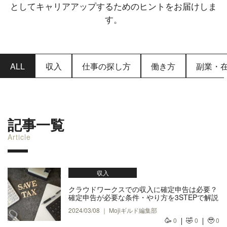
としてキャリアアップするためのヒントをお届けしま
す。
ALL
収入
仕事の探し方
働き方
副業・
記事一覧
Article
収入
クラウドワークスでの収入に確定申告は必要？
確定申告が必要な条件・やり方を3STEPで解説
2024/03/08 ｜ Mojiギルド編集部
🥳
🤣
🥹
0
0
0