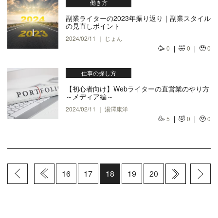
働き方
副業ライターの2023年振り返り｜副業スタイル
の見直しポイント
2024/02/11 ｜ じょん
🥳
🤣
🥹
0
0
0
仕事の探し方
【初心者向け】Webライターの直営業のやり方
～メディア編～
2024/02/11 ｜ 湯澤康洋
🥳
🤣
🥹
5
0
0
16
17
18
19
20