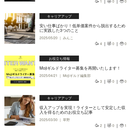
🥳
🤣
🥹
1
0
0
キャリアアップ
安い仕事ばかり！低単価案件から脱出するため
に実践した3つのこと
2025/05/20 ｜ みんこ
🥳
🤣
🥹
4
0
0
お役立ち情報
Mojiギルドライター募集を再開いたします！
2025/04/21 ｜ Mojiギルド編集部
🥳
🤣
🥹
3
0
0
キャリアアップ
収入アップを実現！ライターとして安定した収
入を得るためのお役立ち記事
2025/03/30 ｜ 草野
🥳
🤣
🥹
2
0
1