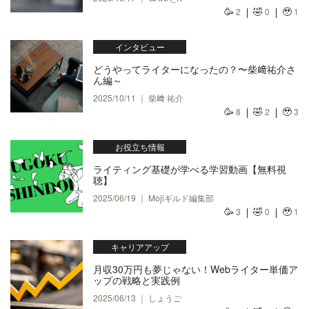
🥳
🤣
🥹
2
0
1
インタビュー
どうやってライターになったの？〜柴﨑祐介さ
ん編～
2025/10/11 ｜ 柴﨑 祐介
🥳
🤣
🥹
8
2
3
お役立ち情報
ライティング基礎が学べる学習動画【無料視
聴】
2025/06/19 ｜ Mojiギルド編集部
🥳
🤣
🥹
3
0
1
キャリアアップ
月収30万円も夢じゃない！Webライター単価ア
ップの戦略と実践例
2025/06/13 ｜ しょうご