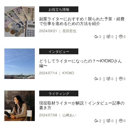
お役立ち情報
副業ライターにおすすめ！限られた予算・経費
で仕事を進めるための方法を紹介
2024/09/21 ｜ 黒田哲也
🥳
🤣
🥹
3
0
0
インタビュー
どうしてライターになったの？〜KYOKOさん
編〜
2024/07/14 ｜ KYOKO
🥳
🤣
🥹
3
0
0
ライティング
現役取材ライターが解説！インタビュー記事の
書き方
2024/07/08 ｜ 山﨑あい
🥳
🤣
🥹
2
0
0