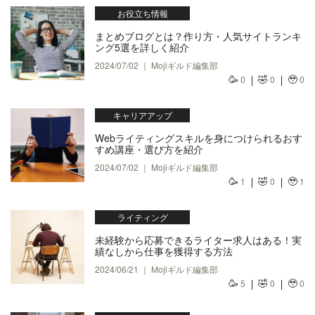
お役立ち情報
まとめブログとは？作り方・人気サイトランキ
ング5選を詳しく紹介
2024/07/02 ｜ Mojiギルド編集部
🥳
🤣
🥹
0
0
0
キャリアアップ
Webライティングスキルを身につけられるおす
すめ講座・選び方を紹介
2024/07/02 ｜ Mojiギルド編集部
🥳
🤣
🥹
1
0
1
ライティング
未経験から応募できるライター求人はある！実
績なしから仕事を獲得する方法
2024/06/21 ｜ Mojiギルド編集部
🥳
🤣
🥹
5
0
0