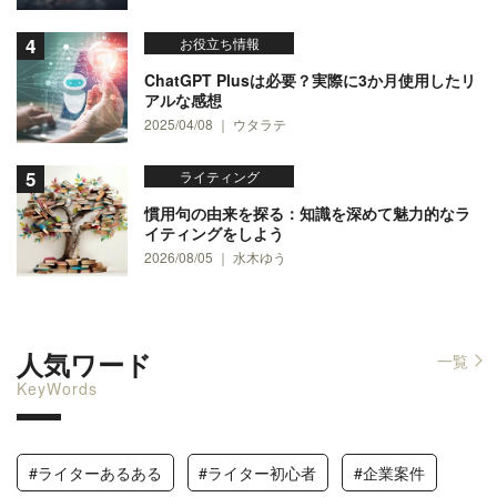
お役立ち情報
ChatGPT Plusは必要？実際に3か月使用したリ
アルな感想
2025/04/08 ｜ ウタラテ
ライティング
慣用句の由来を探る：知識を深めて魅力的なラ
イティングをしよう
2026/08/05 ｜ 水木ゆう
人気ワード
一覧
KeyWords
#ライターあるある
#ライター初心者
#企業案件