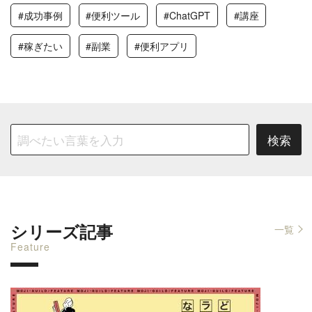
#成功事例
#便利ツール
#ChatGPT
#講座
#稼ぎたい
#副業
#便利アプリ
シリーズ記事
一覧
Feature