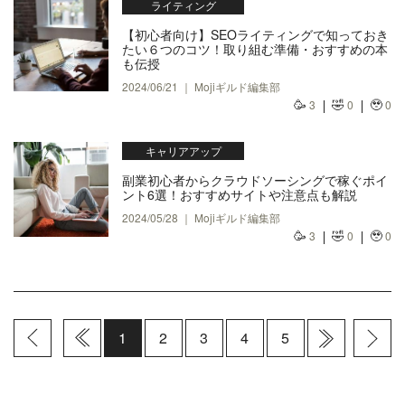
ライティング
【初心者向け】SEOライティングで知っておき
たい６つのコツ！取り組む準備・おすすめの本
も伝授
2024/06/21 ｜ Mojiギルド編集部
🥳
🤣
🥹
3
0
0
キャリアアップ
副業初心者からクラウドソーシングで稼ぐポイ
ント6選！おすすめサイトや注意点も解説
2024/05/28 ｜ Mojiギルド編集部
🥳
🤣
🥹
3
0
0
1
2
3
4
5