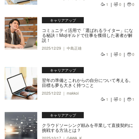
🥳
🤣
🥹
1
0
0
キャリアアップ
コミュニティ活用で「選ばれるライター」にな
る秘訣！Mojiギルドで仕事を獲得した著者が解
説！
2025/12/29 ｜ 中島正雄
🥳
🤣
🥹
1
0
0
キャリアアップ
翌年の準備とこれからの自分について考える。
目標も夢も大きく持つこと
2025/12/22 ｜ makkoi
🥳
🤣
🥹
1
0
1
キャリアアップ
クラウドソーシング頼みを卒業して直接契約に
挑戦する方法とは？
2025/10/17 ｜ GAWA_K