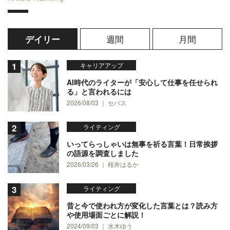
週間
月間
デイリー
キャリアアップ
AI時代のライターが「安心して仕事を任せられ
る」と言われるには
2026/08/03 ｜ セバス
ライティング
いってらっしゃいは無事を祈る言葉！日常挨拶
の語源を調査しました
2026/03/26 ｜ 桜井はるか
ライティング
昔と今で使われ方が変化した言葉とは？読み方
や使用場面ごとに解説！
2024/09/03 ｜ 水木ゆう