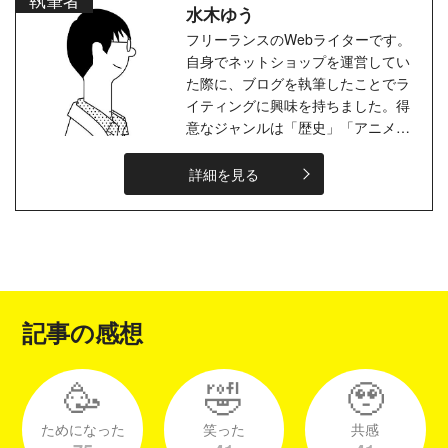
水木ゆう
フリーランスのWebライターです。
自身でネットショップを運営してい
た際に、ブログを執筆したことでラ
イティングに興味を持ちました。得
意なジャンルは「歴史」「アニメ」
「ゲーム」「観光」などです。ま
た、ナレーターの勉強をしていた経
詳細を見る
験があ...
記事の感想
🥳
🤣
🥹
ためになった
笑った
共感