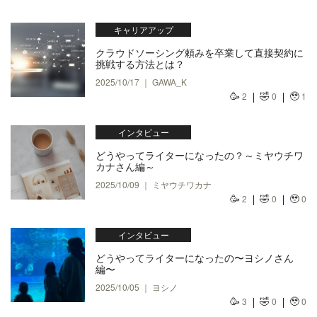
キャリアアップ
クラウドソーシング頼みを卒業して直接契約に
挑戦する方法とは？
2025/10/17 ｜ GAWA_K
🥳
🤣
🥹
2
0
1
インタビュー
どうやってライターになったの？～ミヤウチワ
カナさん編～
2025/10/09 ｜ ミヤウチワカナ
🥳
🤣
🥹
2
0
0
インタビュー
どうやってライターになったの〜ヨシノさん
編〜
2025/10/05 ｜ ヨシノ
🥳
🤣
🥹
3
0
0