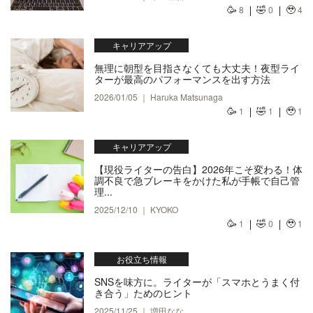
🥳
🤣
🥹
8
0
4
キャリアアップ
無理に朝型を目指さなくても大丈夫！夜型ライ
ターが最高のパフォーマンスを出す方法
2026/01/05 ｜ Haruka Matsunaga
🥳
🤣
🥹
1
1
1
キャリアアップ
【現役ライターの告白】2026年こそ変わる！体
調不良で急ブレーキをかけた私が手帳で自己管
理...
2025/12/10 ｜ KYOKO
🥳
🤣
🥹
1
0
1
お役立ち情報
SNSを味方に。ライターが「スマホとうまく付
き合う」ためのヒント
2025/11/25 ｜ 増田なな