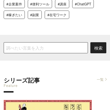
#企業案件
#便利ツール
#講座
#ChatGPT
#稼ぎたい
#副業
#在宅ワーク
シリーズ記事
一覧
Feature