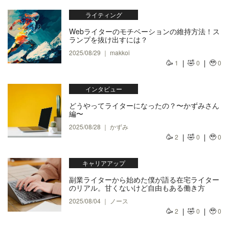
ライティング
Webライターのモチベーションの維持方法！ス
ランプを抜け出すには？
2025/08/29 ｜ makkoi
🥳
🤣
🥹
1
0
0
インタビュー
どうやってライターになったの？〜かずみさん
編〜
2025/08/28 ｜ かずみ
🥳
🤣
🥹
2
0
0
キャリアアップ
副業ライターから始めた僕が語る在宅ライター
のリアル。甘くないけど自由もある働き方
2025/08/04 ｜ ノース
🥳
🤣
🥹
2
0
0