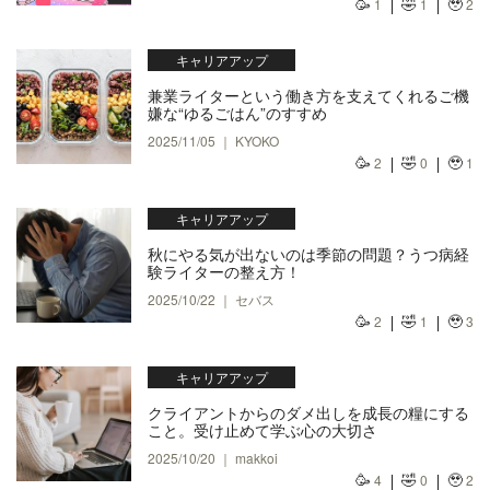
🥳
🤣
🥹
1
1
2
キャリアアップ
兼業ライターという働き方を支えてくれるご機
嫌な“ゆるごはん”のすすめ
2025/11/05 ｜ KYOKO
🥳
🤣
🥹
2
0
1
キャリアアップ
秋にやる気が出ないのは季節の問題？うつ病経
験ライターの整え方！
2025/10/22 ｜ セバス
🥳
🤣
🥹
2
1
3
キャリアアップ
クライアントからのダメ出しを成長の糧にする
こと。受け止めて学ぶ心の大切さ
2025/10/20 ｜ makkoi
🥳
🤣
🥹
4
0
2