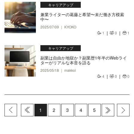
キャリアアップ
兼業ライターの葛藤と希望〜未だ働き方模索
中〜
2025/07/09 ｜ KYOKO
🥳
🤣
🥹
1
0
1
キャリアアップ
副業は自由か地獄か？副業歴1年半のWebライ
ターがリアルな本音を語る
2025/05/18 ｜ makkoi
🥳
🤣
🥹
4
0
0
1
2
3
4
5