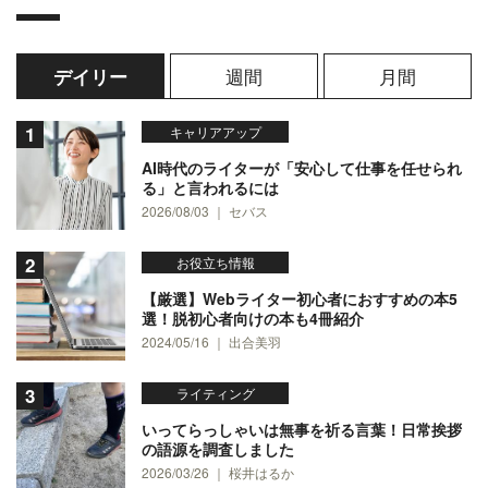
週間
月間
デイリー
キャリアアップ
AI時代のライターが「安心して仕事を任せられ
る」と言われるには
2026/08/03 ｜ セバス
お役立ち情報
【厳選】Webライター初心者におすすめの本5
選！脱初心者向けの本も4冊紹介
2024/05/16 ｜ 出合美羽
ライティング
いってらっしゃいは無事を祈る言葉！日常挨拶
の語源を調査しました
2026/03/26 ｜ 桜井はるか