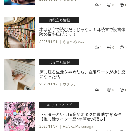
🥳
🤣
🥹
1
0
1
お役立ち情報
本は活字で読むだけじゃない！耳読書で読書体
験の幅を広げよう！
2025/11/21 ｜ さきのめぐみ
🥳
🤣
🥹
1
0
0
お役立ち情報
床に座る生活をやめたら、在宅ワークが少し楽
になった話
2025/11/17 ｜ ウタラテ
🥳
🤣
🥹
1
0
1
キャリアアップ
ライターという職業がオタクに最適すぎる件
【推し活ライター歴5年筆者が語る】
2025/11/07 ｜ Haruka Matsunaga