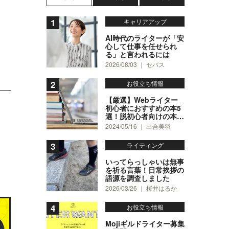
キャリアアップ
AI時代のライターが「安
心して仕事を任せられ
る」と言われるには
2026/08/03 ｜ セバス
お役立ち情報
【厳選】Webライター
初心者におすすめの本5
選！脱初心者向けの本も
4冊紹介
2024/05/16 ｜ 出合美羽
ライティング
いってらっしゃいは無事
を祈る言葉！日常挨拶の
語源を調査しました
2026/03/26 ｜ 桜井はるか
お役立ち情報
Mojiギルドライター募集