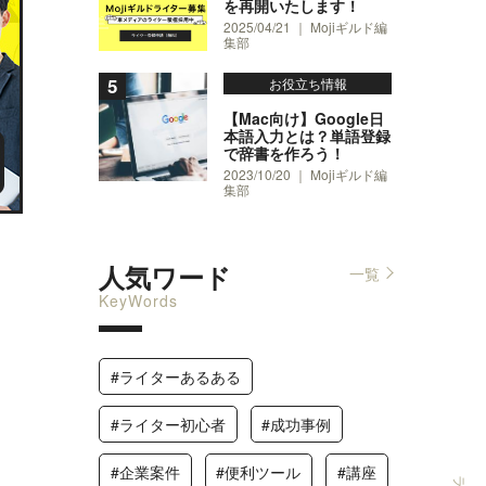
を再開いたします！
2025/04/21 ｜ Mojiギルド編
集部
お役立ち情報
【Mac向け】Google日
本語入力とは？単語登録
で辞書を作ろう！
2023/10/20 ｜ Mojiギルド編
集部
人気ワード
一覧
KeyWords
#ライターあるある
#ライター初心者
#成功事例
#企業案件
#便利ツール
#講座