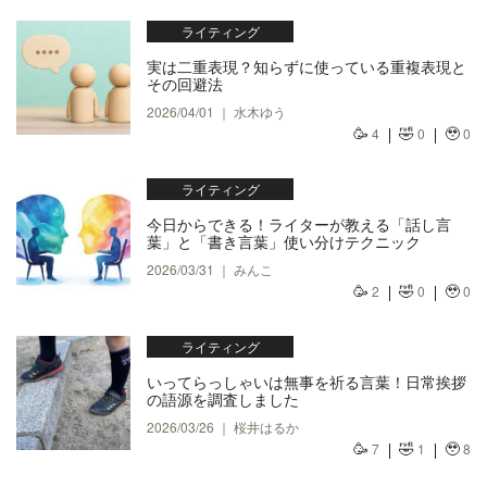
ライティング
実は二重表現？知らずに使っている重複表現と
その回避法
2026/04/01 ｜ 水木ゆう
🥳
🤣
🥹
4
0
0
ライティング
今日からできる！ライターが教える「話し言
葉」と「書き言葉」使い分けテクニック
2026/03/31 ｜ みんこ
🥳
🤣
🥹
2
0
0
ライティング
いってらっしゃいは無事を祈る言葉！日常挨拶
の語源を調査しました
2026/03/26 ｜ 桜井はるか
🥳
🤣
🥹
7
1
8