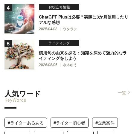
お役立ち情報
ChatGPT Plusは必要？実際に3か月使用したリ
アルな感想
2025/04/08 ｜ ウタラテ
ライティング
慣用句の由来を探る：知識を深めて魅力的なラ
イティングをしよう
2026/08/05 ｜ 水木ゆう
人気ワード
一覧
KeyWords
#ライターあるある
#ライター初心者
#企業案件