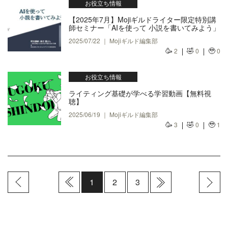
お役立ち情報
【2025年7月】Mojiギルドライター限定特別講
師セミナー「AIを使って 小説を書いてみよう」
2025/07/22 ｜ Mojiギルド編集部
🥳
🤣
🥹
2
0
0
お役立ち情報
ライティング基礎が学べる学習動画【無料視
聴】
2025/06/19 ｜ Mojiギルド編集部
🥳
🤣
🥹
3
0
1
1
2
3