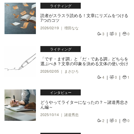
ライティング
読者がスラスラ読める！文章にリズムをつける
7つのコツ
2026/02/19 ｜ 増田なな
🥳
🤣
🥹
3
0
0
ライティング
「です・ます調」と「だ・である調」どちらを
選ぶべき？文章の印象を決める文体の使い分け
2026/02/05 ｜ まさひろ
🥳
🤣
🥹
4
0
1
インタビュー
どうやってライターになったの？～諸道秀忠さ
ん編～
2025/10/14 ｜ 諸道秀忠
🥳
🤣
🥹
2
0
0