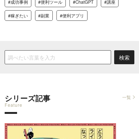
#成功事例
#便利ツール
#ChatGPT
#講座
#稼ぎたい
#副業
#便利アプリ
シリーズ記事
一覧
Feature