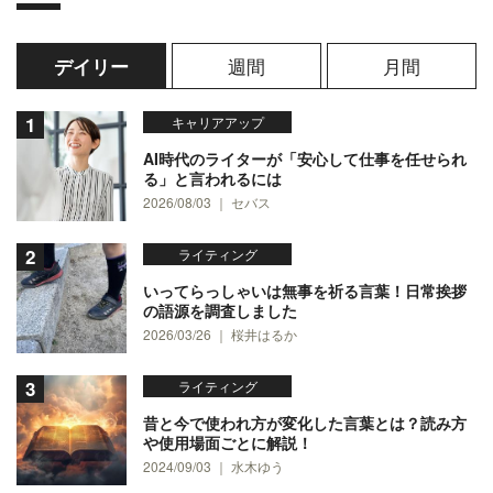
週間
月間
デイリー
キャリアアップ
AI時代のライターが「安心して仕事を任せられ
る」と言われるには
2026/08/03 ｜ セバス
ライティング
いってらっしゃいは無事を祈る言葉！日常挨拶
の語源を調査しました
2026/03/26 ｜ 桜井はるか
ライティング
昔と今で使われ方が変化した言葉とは？読み方
や使用場面ごとに解説！
2024/09/03 ｜ 水木ゆう