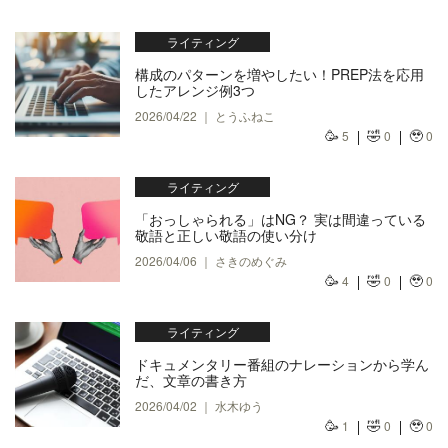
ライティング
構成のパターンを増やしたい！PREP法を応用
したアレンジ例3つ
2026/04/22 ｜ とうふねこ
🥳
🤣
🥹
5
0
0
ライティング
「おっしゃられる」はNG？ 実は間違っている
敬語と正しい敬語の使い分け
2026/04/06 ｜ さきのめぐみ
🥳
🤣
🥹
4
0
0
ライティング
ドキュメンタリー番組のナレーションから学ん
だ、文章の書き方
2026/04/02 ｜ 水木ゆう
🥳
🤣
🥹
1
0
0