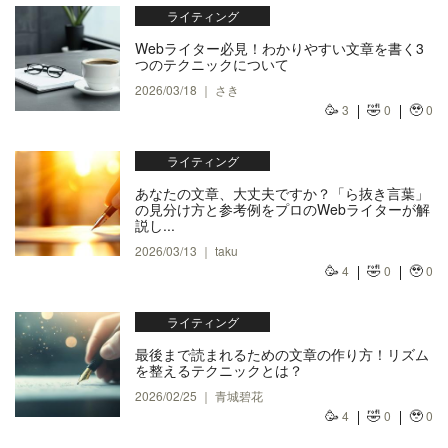
ライティング
Webライター必見！わかりやすい文章を書く3
つのテクニックについて
2026/03/18 ｜ さき
🥳
🤣
🥹
3
0
0
ライティング
あなたの文章、大丈夫ですか？「ら抜き言葉」
の見分け方と参考例をプロのWebライターが解
説し...
2026/03/13 ｜ taku
🥳
🤣
🥹
4
0
0
ライティング
最後まで読まれるための文章の作り方！リズム
を整えるテクニックとは？
2026/02/25 ｜ 青城碧花
🥳
🤣
🥹
4
0
0