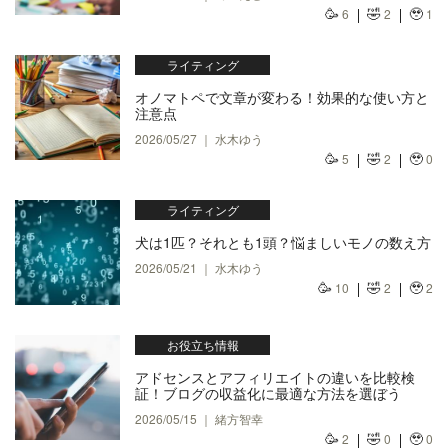
🥳
🤣
🥹
6
2
1
ライティング
オノマトペで文章が変わる！効果的な使い方と
注意点
2026/05/27 ｜ 水木ゆう
🥳
🤣
🥹
5
2
0
ライティング
犬は1匹？それとも1頭？悩ましいモノの数え方
2026/05/21 ｜ 水木ゆう
🥳
🤣
🥹
10
2
2
お役立ち情報
アドセンスとアフィリエイトの違いを比較検
証！ブログの収益化に最適な方法を選ぼう
2026/05/15 ｜ 緒方智幸
🥳
🤣
🥹
2
0
0