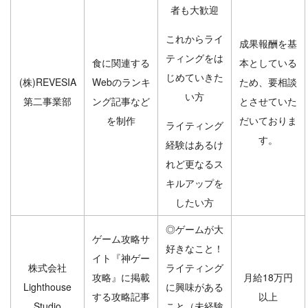
者も大歓迎
これからライ
成果報酬を基
ティングをは
食に関連する
本としている
じめていきた
(株)REVESIA
Webのランキ
ため、要相談
い方
第二事業部
ング記事など
とさせていた
を制作
だいておりま
ライティング
す。
経験はあるけ
れど更なるス
キルアップを
したい方
◎ゲームが大
ゲーム攻略サ
好きなこと！
イト『神ゲー
株式会社
ライティング
攻略』に掲載
月給18万円
Lighthouse
に興味がある
する攻略記事
以上
Studio
こと（未経験