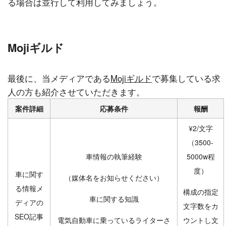
る場合は並行して利用してみましょう。
Mojiギルド
最後に、当メディアである
Mojiギルド
で募集している求
人の方も紹介させていただきます。
案件詳細
応募条件
報酬
¥2/文字
（3500-
車情報の執筆経験
5000w程
度）
車に関す
（媒体名をお知らせください）
る情報メ
構成の指定
車に関する知識
ディアの
文字数をカ
SEO記事
電気自動車に乗っているライターさ
ウントし文