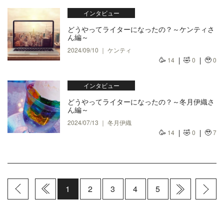
インタビュー
どうやってライターになったの？～ケンティさ
ん編～
2024/09/10 ｜ ケンティ
🥳
🤣
🥹
14
0
0
インタビュー
どうやってライターになったの？～冬月伊織さ
ん編～
2024/07/13 ｜ 冬月伊織
🥳
🤣
🥹
14
0
7
1
2
3
4
5