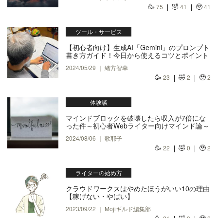
🥳
🤣
🥹
75
41
41
ツール・サービス
【初心者向け】生成AI「Gemini」のプロンプト
書き方ガイド！今日から使えるコツとポイント
2024/05/29 ｜ 緒方智幸
🥳
🤣
🥹
23
2
2
体験談
マインドブロックを破壊したら収入が7倍にな
った件～初心者Webライター向けマインド論～
2024/08/06 ｜ 歌耶子
🥳
🤣
🥹
22
0
2
ライターの始め方
クラウドワークスはやめたほうがいい10の理由
【稼げない・やばい】
2023/09/22 ｜ Mojiギルド編集部