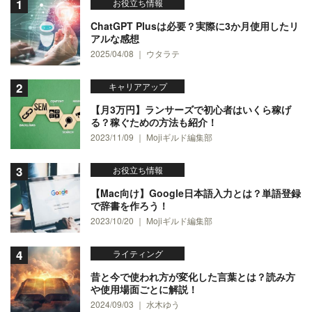
お役立ち情報
ChatGPT Plusは必要？実際に3か月使用したリ
アルな感想
2025/04/08 ｜ ウタラテ
キャリアアップ
【月3万円】ランサーズで初心者はいくら稼げ
る？稼ぐための方法も紹介！
2023/11/09 ｜ Mojiギルド編集部
お役立ち情報
【Mac向け】Google日本語入力とは？単語登録
で辞書を作ろう！
2023/10/20 ｜ Mojiギルド編集部
ライティング
昔と今で使われ方が変化した言葉とは？読み方
や使用場面ごとに解説！
2024/09/03 ｜ 水木ゆう