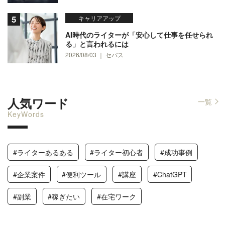
キャリアアップ
AI時代のライターが「安心して仕事を任せられ
る」と言われるには
2026/08/03 ｜ セバス
人気ワード
一覧
KeyWords
#ライターあるある
#ライター初心者
#成功事例
#企業案件
#便利ツール
#講座
#ChatGPT
#副業
#稼ぎたい
#在宅ワーク