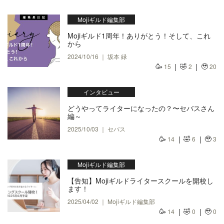
Mojiギルド編集部
Mojiギルド1周年！ありがとう！そして、これ
から
2024/10/16 ｜ 坂本 緑
🥳
🤣
🥹
15
2
20
インタビュー
どうやってライターになったの？〜セバスさん
編～
2025/10/03 ｜ セバス
🥳
🤣
🥹
14
6
3
Mojiギルド編集部
【告知】Mojiギルドライタースクールを開校し
ます！
2025/04/02 ｜ Mojiギルド編集部
🥳
🤣
🥹
14
0
0