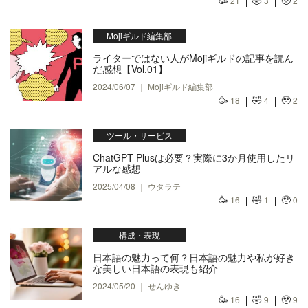
🥳
🤣
🥹
21
3
2
Mojiギルド編集部
ライターではない人がMojiギルドの記事を読ん
だ感想【Vol.01】
2024/06/07 ｜ Mojiギルド編集部
🥳
🤣
🥹
18
4
2
ツール・サービス
ChatGPT Plusは必要？実際に3か月使用したリ
アルな感想
2025/04/08 ｜ ウタラテ
🥳
🤣
🥹
16
1
0
構成・表現
日本語の魅力って何？日本語の魅力や私が好き
な美しい日本語の表現も紹介
2024/05/20 ｜ せんゆき
🥳
🤣
🥹
16
9
9