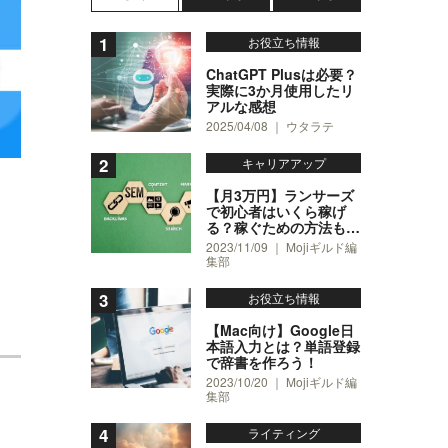
お役立ち情報
ChatGPT Plusは必要？
実際に3か月使用したリ
アルな感想
2025/04/08 ｜ ウタラテ
キャリアアップ
【月3万円】ランサーズ
で初心者はいくら稼げ
る？稼ぐための方法も紹
介！
2023/11/09 ｜ Mojiギルド編
集部
お役立ち情報
【Mac向け】Google日
本語入力とは？単語登録
で辞書を作ろう！
2023/10/20 ｜ Mojiギルド編
。
集部
ライティング