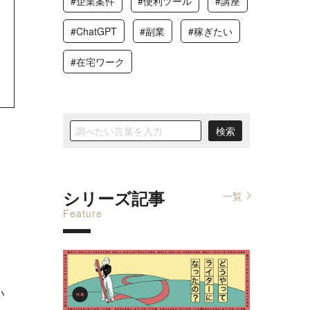
#企業案件
#便利ツール
#講座
#ChatGPT
#副業
#稼ぎたい
#在宅ワーク
シリーズ記事
一覧
Feature
い