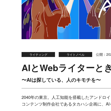
公開：202
ライティング
ライトノベル
AIとWebライターと
〜AIは探している、人のキモチを〜
2040年の東京。人工知能を搭載したアンドロ
コンテンツ制作会社であるタカハシ企画に、A