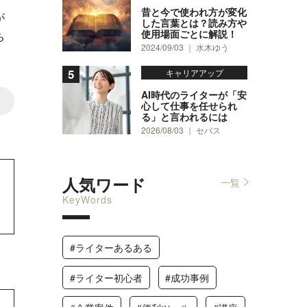
昔と今で使われ方が変化
が
した言葉とは？読み方や
使用場面ごとに解説！
ち
2024/09/03 ｜ 水木ゆう
キャリアアップ
AI時代のライターが「安
1
心して仕事を任せられ
る」と言われるには
2026/08/03 ｜ セバス
人気ワード
一覧
KeyWords
#ライターあるある
#ライター初心者
#成功事例