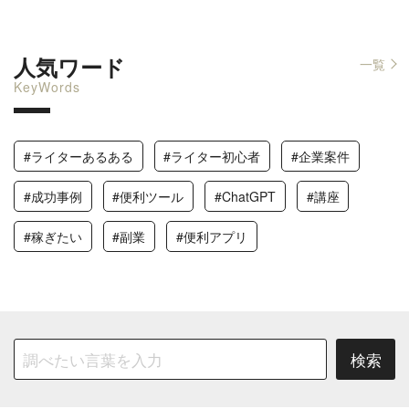
人気ワード
一覧
KeyWords
#ライターあるある
#ライター初心者
#企業案件
#成功事例
#便利ツール
#ChatGPT
#講座
#稼ぎたい
#副業
#便利アプリ