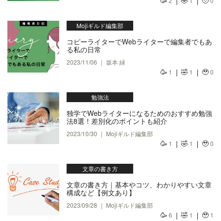
🥳
🤣
🥹
2
1
0
Mojiギルド編集部
コピーライターでWebライターで編集者でもあ
る私の日常
2023/11/06 ｜ 坂本 緑
🥳
🤣
🥹
1
1
0
勉強法
独学でWebライターになるためのおすすめ勉強
法8選！差別化のポイントも紹介
2023/10/30 ｜ Mojiギルド編集部
🥳
🤣
🥹
1
1
0
文章の書き方
文章の書き方｜基本やコツ、わかりやすい文章
構成など【例文あり】
2023/09/28 ｜ Mojiギルド編集部
🥳
🤣
🥹
6
1
1