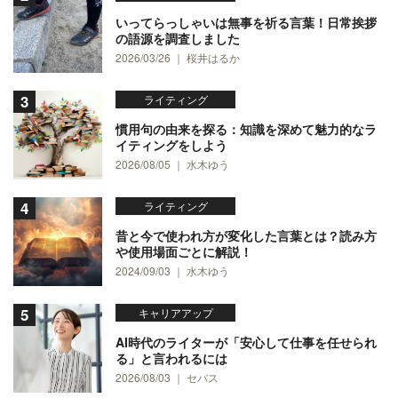
いってらっしゃいは無事を祈る言葉！日常挨拶
の語源を調査しました
2026/03/26 ｜ 桜井はるか
ライティング
慣用句の由来を探る：知識を深めて魅力的なラ
イティングをしよう
2026/08/05 ｜ 水木ゆう
ライティング
昔と今で使われ方が変化した言葉とは？読み方
や使用場面ごとに解説！
2024/09/03 ｜ 水木ゆう
キャリアアップ
AI時代のライターが「安心して仕事を任せられ
る」と言われるには
2026/08/03 ｜ セバス