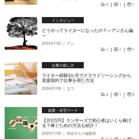
🥳
🤣
🥹
0
1
1
インタビュー
どうやってライターになったの？～アンさん編
～
2024/01/22 ｜ アン
🥳
🤣
🥹
1
1
1
仕事の探し方
ライター経験2か月でクラウドソーシングから
直接契約で仕事を得た方法
2024/01/06 ｜ なつ
🥳
🤣
🥹
4
1
3
副業・在宅ワーク
【月3万円】ランサーズで初心者はいくら稼げ
る？稼ぐための方法も紹介！
2023/11/09 ｜ Mojiギルド編集部