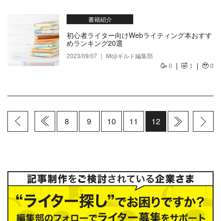
書籍紹介
初心者ライター向けWebライティング本おすす
めランキング20選
2023/09/07 ｜ Mojiギルド編集部
🥳
🤣
🥹
0
1
0
8
9
10
11
12