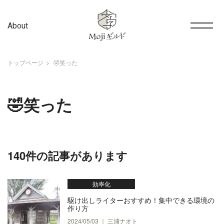
About
トップページ
🤣笑った
🤣笑った
140件の記事があります
効率化
駆け出しライターおすすめ！集中できる環境の
作り方
2024/05/03 ｜ 三浦ナオト