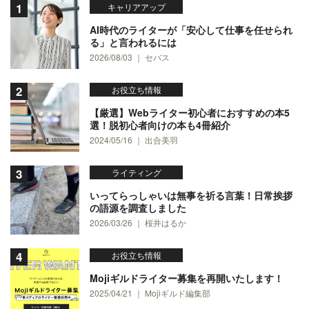
キャリアアップ
AI時代のライターが「安心して仕事を任せられ
る」と言われるには
2026/08/03 ｜ セバス
お役立ち情報
【厳選】Webライター初心者におすすめの本5
選！脱初心者向けの本も4冊紹介
2024/05/16 ｜ 出合美羽
ライティング
いってらっしゃいは無事を祈る言葉！日常挨拶
の語源を調査しました
2026/03/26 ｜ 桜井はるか
お役立ち情報
Mojiギルドライター募集を再開いたします！
2025/04/21 ｜ Mojiギルド編集部