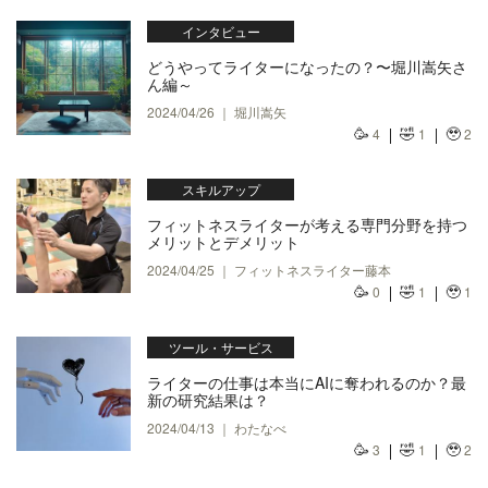
インタビュー
どうやってライターになったの？〜堀川嵩矢さ
ん編～
2024/04/26 ｜ 堀川嵩矢
🥳
🤣
🥹
4
1
2
スキルアップ
フィットネスライターが考える専門分野を持つ
メリットとデメリット
2024/04/25 ｜ フィットネスライター藤本
🥳
🤣
🥹
0
1
1
ツール・サービス
ライターの仕事は本当にAIに奪われるのか？最
新の研究結果は？
2024/04/13 ｜ わたなべ
🥳
🤣
🥹
3
1
2