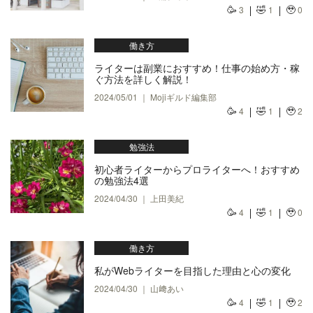
🥳
🤣
🥹
3
1
0
働き方
ライターは副業におすすめ！仕事の始め方・稼
ぐ方法を詳しく解説！
2024/05/01 ｜ Mojiギルド編集部
🥳
🤣
🥹
4
1
2
勉強法
初心者ライターからプロライターへ！おすすめ
の勉強法4選
2024/04/30 ｜ 上田美紀
🥳
🤣
🥹
4
1
0
働き方
私がWebライターを目指した理由と心の変化
2024/04/30 ｜ 山﨑あい
🥳
🤣
🥹
4
1
2