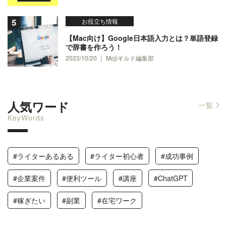
お役立ち情報
【Mac向け】Google日本語入力とは？単語登録
で辞書を作ろう！
2023/10/20 ｜ Mojiギルド編集部
人気ワード
一覧
KeyWords
#ライターあるある
#ライター初心者
#成功事例
#企業案件
#便利ツール
#講座
#ChatGPT
#稼ぎたい
#副業
#在宅ワーク