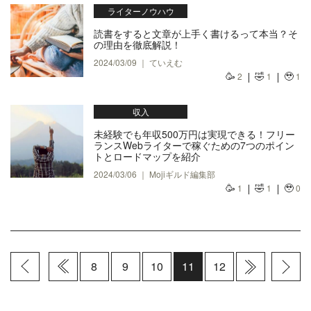
ライターノウハウ
読書をすると文章が上手く書けるって本当？そ
の理由を徹底解説！
2024/03/09 ｜ ていえむ
🥳
🤣
🥹
2
1
1
収入
未経験でも年収500万円は実現できる！フリー
ランスWebライターで稼ぐための7つのポイン
トとロードマップを紹介
2024/03/06 ｜ Mojiギルド編集部
🥳
🤣
🥹
1
1
0
8
9
10
11
12