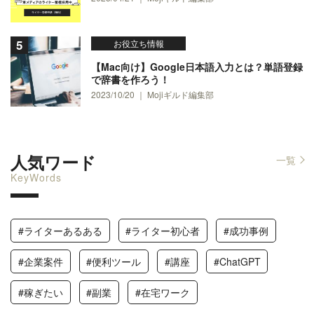
お役立ち情報
【Mac向け】Google日本語入力とは？単語登録
で辞書を作ろう！
2023/10/20 ｜ Mojiギルド編集部
人気ワード
一覧
KeyWords
#ライターあるある
#ライター初心者
#成功事例
#企業案件
#便利ツール
#講座
#ChatGPT
#稼ぎたい
#副業
#在宅ワーク