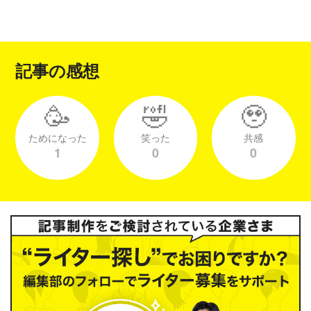
記事の感想
🥳
🤣
🥹
ためになった
笑った
共感
1
0
0