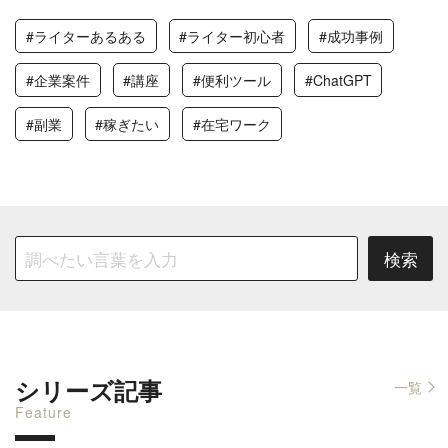
#ライターあるある
#ライター初心者
#成功事例
#企業案件
#講座
#便利ツール
#ChatGPT
#副業
#稼ぎたい
#在宅ワーク
シリーズ記事
一覧
Feature