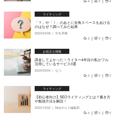
🥳
🤣
🥹
4
3
4
ライティング
「？」や「！」のあとに全角スペースをあける
のはなぜ？調べてみた結果
2024/03/08 ｜ 中丸琴琳
🥳
🤣
🥹
3
0
0
お役立ち情報
課金してよかった！ライター4年目の私がフル
活用しているサービス3選
2024/03/04 ｜ なつ
🥳
🤣
🥹
3
0
0
ライティング
【初心者向け】SEOライティングとは？書き方
や勉強方法を解説！
2023/12/02 ｜ Mojiギルド編集部
🥳
🤣
🥹
4
0
0