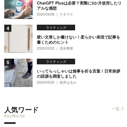
ChatGPT Plusは必要？実際に3か月使用したリ
アルな感想
2025/04/08 ｜ ウタラテ
ライティング
硬い文章しか書けない！柔らかい表現で記事を
書くためのヒント
2026/03/02 ｜ 清水華那
ライティング
いってらっしゃいは無事を祈る言葉！日常挨拶
の語源を調査しました
2026/03/26 ｜ 桜井はるか
人気ワード
一覧
KeyWords