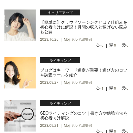
キャリアアップ
【簡単に】クラウドソーシングとは？仕組みを
初心者向けに解説！月間の収入と稼げない悩み
も公開
2023/10/25 ｜ Mojiギルド編集部
🥳
🤣
🥹
0
0
0
ライティング
ブログはキーワード選定が重要！選び方のコツ
や調査ツールを紹介
2023/09/27 ｜ Mojiギルド編集部
🥳
🤣
🥹
1
0
0
ライティング
SEOライティングのコツ｜書き方や勉強方法を
初心者向け解説
2023/09/21 ｜ Mojiギルド編集部
🥳
🤣
🥹
0
0
0