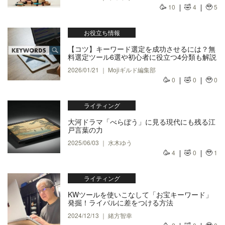
🥳
🤣
🥹
10
4
5
お役立ち情報
【コツ】キーワード選定を成功させるには？無
料選定ツール6選や初心者に役立つ4分類も解説
2026/01/21 ｜ Mojiギルド編集部
🥳
🤣
🥹
0
0
0
ライティング
大河ドラマ「べらぼう」に見る現代にも残る江
戸言葉の力
2025/06/03 ｜ 水木ゆう
🥳
🤣
🥹
4
0
1
ライティング
KWツールを使いこなして「お宝キーワード」
発掘！ライバルに差をつける方法
2024/12/13 ｜ 緒方智幸