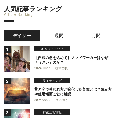
人気記事ランキング
Article Ranking
週間
月間
デイリー
キャリアアップ
【自戒の念を込めて】ノマドワーカーはなぜ
「うざい」のか？
2024/10/11 ｜ 榎本力良
ライティング
昔と今で使われ方が変化した言葉とは？読み方
や使用場面ごとに解説！
2024/09/03 ｜ 水木ゆう
お役立ち情報