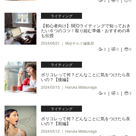
🥳
🤣
🥹
2
0
0
ライティング
【初心者向け】SEOライティングで知っておき
たい６つのコツ！取り組む準備・おすすめの本
も伝授
2024/06/21 ｜ Mojiギルド編集部
🥳
🤣
🥹
3
0
0
ライティング
ポリコレって何？どんなことに気をつけたら良
いの？【後編】
2024/03/13 ｜ Haruka Matsunaga
🥳
🤣
🥹
4
3
3
ライティング
ポリコレって何？どんなことに気をつけたら良
いの？【前編】
2024/03/12 ｜ Haruka Matsunaga