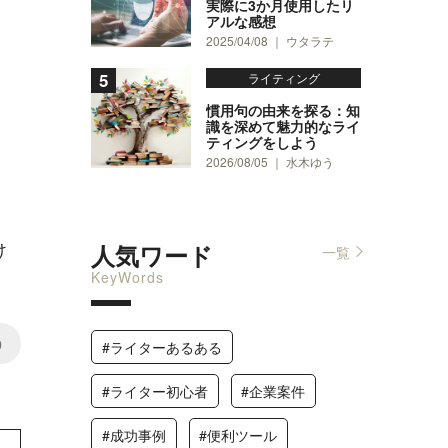
実際に3か月使用したリ
アルな感想
2025/04/08 ｜ ウタラテ
ライティング
慣用句の由来を探る：知
識を深めて魅力的なライ
ティングをしよう
2026/08/05 ｜ 水木ゆう
け
人気ワード
一覧
KeyWords
0
#ライターあるある
#ライター初心者
#企業案件
#成功事例
#便利ツール