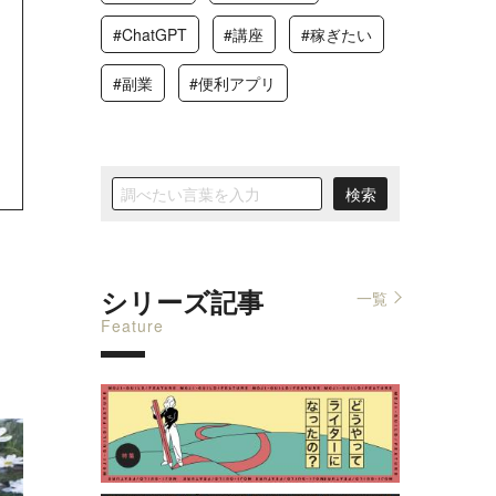
#ChatGPT
#講座
#稼ぎたい
#副業
#便利アプリ
シリーズ記事
一覧
Feature