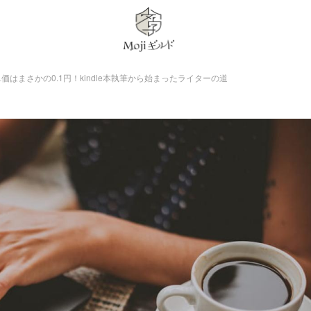
はまさかの0.1円！kindle本執筆から始まったライターの道