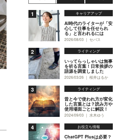
キャリアアップ
AI時代のライターが「安
心して仕事を任せられ
る」と言われるには
2026/08/03 ｜ セバス
ライティング
いってらっしゃいは無事
を祈る言葉！日常挨拶の
語源を調査しました
2026/03/26 ｜ 桜井はるか
ライティング
昔と今で使われ方が変化
した言葉とは？読み方や
使用場面ごとに解説！
2024/09/03 ｜ 水木ゆう
お役立ち情報
ChatGPT Plusは必要？