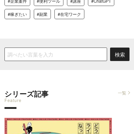
#企業案件
#便利ツール
#講座
#ChatGPT
#稼ぎたい
#副業
#在宅ワーク
シリーズ記事
一覧
Feature