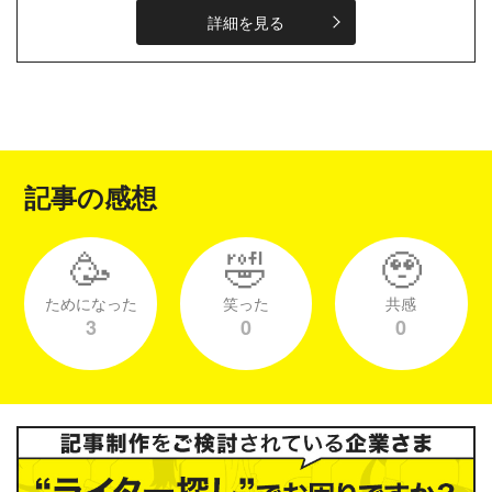
と言うよりいろいろなことに挑戦し
詳細を見る
てい...
記事の感想
🥳
🤣
🥹
ためになった
笑った
共感
3
0
0