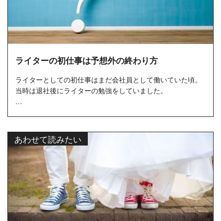
ライターの初仕事は予想外の終わり方
ライターとしての初仕事はまだ会社員として働いていた頃。
当時は退社後にライターの勉強をしていました。
勉強を進める中で、どうやって仕事を探していくのかという
疑問にぶつかります。
...
あわせて読みたい