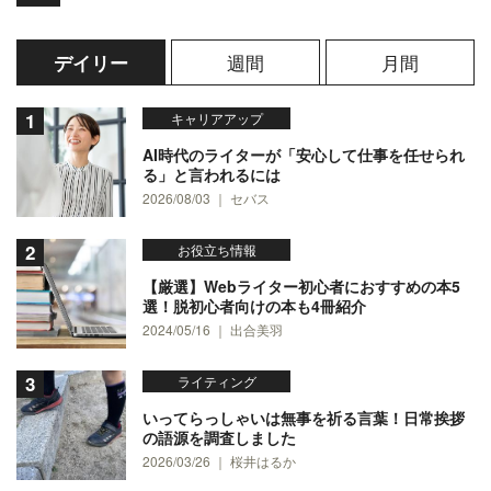
週間
月間
デイリー
キャリアアップ
AI時代のライターが「安心して仕事を任せられ
る」と言われるには
2026/08/03 ｜ セバス
お役立ち情報
【厳選】Webライター初心者におすすめの本5
選！脱初心者向けの本も4冊紹介
2024/05/16 ｜ 出合美羽
ライティング
いってらっしゃいは無事を祈る言葉！日常挨拶
の語源を調査しました
2026/03/26 ｜ 桜井はるか