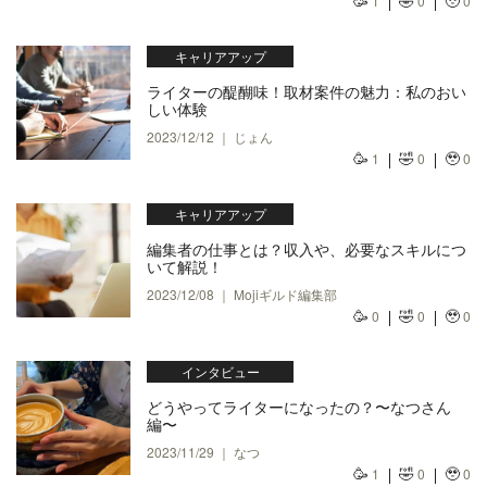
🥳
🤣
🥹
1
0
0
キャリアアップ
ライターの醍醐味！取材案件の魅力：私のおい
しい体験
2023/12/12 ｜ じょん
🥳
🤣
🥹
1
0
0
キャリアアップ
編集者の仕事とは？収入や、必要なスキルにつ
いて解説！
2023/12/08 ｜ Mojiギルド編集部
🥳
🤣
🥹
0
0
0
インタビュー
どうやってライターになったの？〜なつさん
編〜
2023/11/29 ｜ なつ
🥳
🤣
🥹
1
0
0