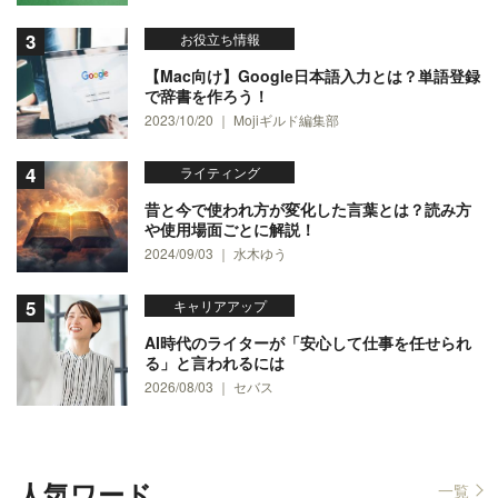
お役立ち情報
【Mac向け】Google日本語入力とは？単語登録
で辞書を作ろう！
2023/10/20 ｜ Mojiギルド編集部
ライティング
昔と今で使われ方が変化した言葉とは？読み方
や使用場面ごとに解説！
2024/09/03 ｜ 水木ゆう
キャリアアップ
AI時代のライターが「安心して仕事を任せられ
る」と言われるには
2026/08/03 ｜ セバス
人気ワード
一覧