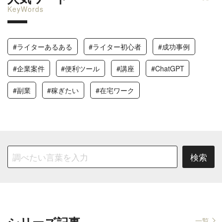
KeyWords
#ライターあるある
#ライター初心者
#成功事例
#企業案件
#便利ツール
#講座
#ChatGPT
#副業
#稼ぎたい
#在宅ワーク
一覧