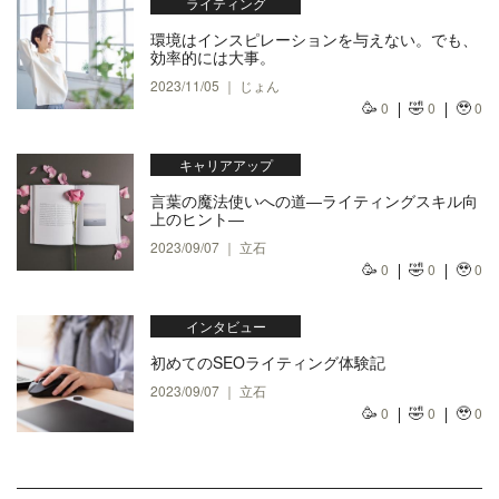
ライティング
環境はインスピレーションを与えない。でも、
効率的には大事。
2023/11/05 ｜ じょん
🥳
🤣
🥹
0
0
0
キャリアアップ
言葉の魔法使いへの道―ライティングスキル向
上のヒント―
2023/09/07 ｜ 立石
🥳
🤣
🥹
0
0
0
インタビュー
初めてのSEOライティング体験記
2023/09/07 ｜ 立石
🥳
🤣
🥹
0
0
0