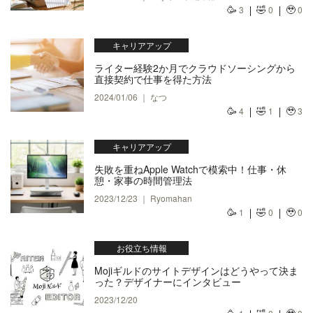
🥳
🤣
🥹
3
0
0
キャリアアップ
ライター経験2か月でクラウドソーシングから
直接契約で仕事を得た方法
2024/01/06 ｜ なつ
🥳
🤣
🥹
4
1
3
キャリアアップ
失敗を重ねApple Watchで模索中！仕事・休
憩・家事の時間管理法
2023/12/23 ｜ Ryomahan
🥳
🤣
🥹
1
0
0
お役立ち情報
Mojiギルドのサイトデザインはどうやって決ま
った？デザイナーにインタビュー
2023/12/20