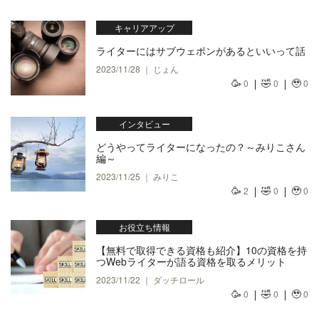
キャリアアップ
ライターにはサブウェポンがあるといいって話
2023/11/28 ｜ じょん
🥳
🤣
🥹
0
0
0
インタビュー
どうやってライターになったの？～みりこさん
編～
2023/11/25 ｜ みりこ
🥳
🤣
🥹
2
0
0
お役立ち情報
【無料で取得できる資格も紹介】10の資格を持
つWebライターが語る資格を取るメリット
2023/11/22 ｜ ダッチロール
🥳
🤣
🥹
0
0
0