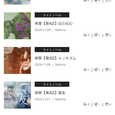
🥳
🤣
🥹
0
0
3
ライトノベル
有限【第4話】以心伝心
2024/11/28 ｜ Nishino
🥳
🤣
🥹
2
1
4
ライトノベル
有限【第3話】ルッキズム
2024/11/26 ｜ Nishino
🥳
🤣
🥹
1
1
3
ライトノベル
有限【第2話】親友
2024/11/21 ｜ Nishino
🥳
🤣
🥹
3
1
4