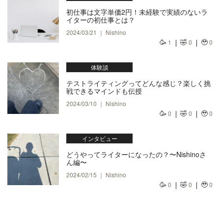
初仕事は文字単価2円！未経験で実績のないラ
イターの初仕事とは？
2024/03/21 ｜ Nishino
🥳
🤣
🥹
1
0
0
体験談
テストライティングってどんな感じ？楽しく挑
戦できるマインドも伝授
2024/03/10 ｜ Nishino
🥳
🤣
🥹
0
0
0
インタビュー
どうやってライターになったの？〜Nishinoさ
ん編〜
2024/02/15 ｜ Nishino
🥳
🤣
🥹
0
0
0