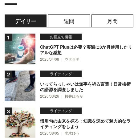
週間
月間
デイリー
お役立ち情報
ChatGPT Plusは必要？実際に3か月使用したリ
アルな感想
2025/04/08 ｜ ウタラテ
ライティング
いってらっしゃいは無事を祈る言葉！日常挨拶
の語源を調査しました
2026/03/26 ｜ 桜井はるか
ライティング
慣用句の由来を探る：知識を深めて魅力的なラ
イティングをしよう
2026/08/05 ｜ 水木ゆう