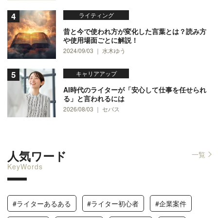
ライティング
昔と今で使われ方が変化した言葉とは？読み方
や使用場面ごとに解説！
2024/09/03 ｜ 水木ゆう
キャリアアップ
AI時代のライターが「安心して仕事を任せられ
る」と言われるには
2026/08/03 ｜ セバス
人気ワード
一覧
KeyWords
#ライターあるある
#ライター初心者
#企業案件