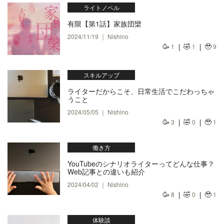
ライトノベル
有限【第1話】家族団欒
2024/11/19 ｜ Nishino
🥳
🤣
🥹
1
1
9
スキルアップ
ライターだからこそ、日常生活でこだわっちゃ
うこと
2024/05/05 ｜ Nishino
🥳
🤣
🥹
3
0
1
働き方
YouTubeのシナリオライターってどんな仕事？
Web記事との違いも紹介
2024/04/02 ｜ Nishino
🥳
🤣
🥹
8
0
1
体験談