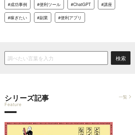
#成功事例
#便利ツール
#ChatGPT
#講座
#稼ぎたい
#副業
#便利アプリ
シリーズ記事
一覧
Feature