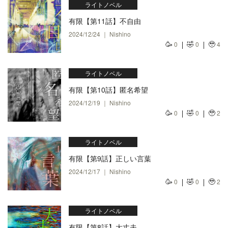
ライトノベル
有限【第11話】不自由
2024/12/24 ｜ Nishino
🥳
🤣
🥹
0
0
4
ライトノベル
有限【第10話】匿名希望
2024/12/19 ｜ Nishino
🥳
🤣
🥹
0
0
2
ライトノベル
有限【第9話】正しい言葉
2024/12/17 ｜ Nishino
🥳
🤣
🥹
0
0
2
ライトノベル
有限【第8話】大丈夫