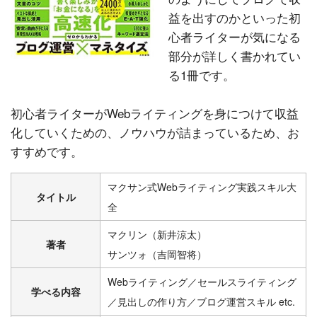
益を出すのかといった初
心者ライターが気になる
部分が詳しく書かれてい
る1冊です。
初心者ライターがWebライティングを身につけて収益
化していくための、ノウハウが詰まっているため、お
すすめです。
マクサン式Webライティング実践スキル大
タイトル
全
マクリン（新井涼太）
著者
サンツォ（吉岡智将）
Webライティング／セールスライティング
学べる内容
／見出しの作り方／ブログ運営スキル etc.