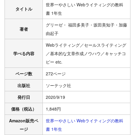
世界一やさしい Webライティングの教科
タイトル
書 1年生
グリーゼ・ 福田多美子・坂田美知子・加藤
著者
由起子
Webライティング／セールスライティング
学べる内容
／基本的な文章作成ノウハウ／キャッチコ
ピー etc.
ページ数
272ページ
出版社
ソーテック社
発行日
2020/9/19
価格（税込）
1,848円
Amazon販売ペ
世界一やさしい Webライティングの教科
ージ
書 1年生