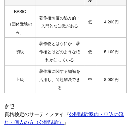
BASIC
著作権制度の処方的・
低
4,200円
（団体受験の
入門的な知識がある
み）
著作物とはなにか、著
初級
作権とはどのような権
低
5,100円
利か知っている
著作権に関する知識を
上級
活用し、問題解決でき
中
8,000円
る
参照
資格検定のサーティファイ『
公開試験案内・申込の流
れ - 個人の方（公開試験）
』