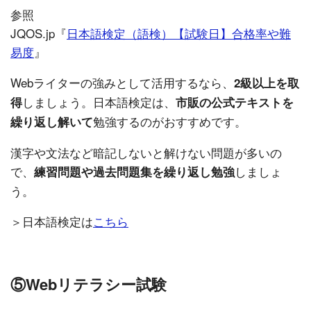
参照
JQOS.jp『
日本語検定（語検）【試験日】合格率や難
易度
』
Webライターの強みとして活用するなら、
2級以上を取
しましょう。日本語検定は、
得
市販の公式テキストを
勉強するのがおすすめです。
繰り返し解いて
漢字や文法など暗記しないと解けない問題が多いの
で、
しましょ
練習問題や過去問題集を繰り返し勉強
う。
＞日本語検定は
こちら
⑤Webリテラシー試験