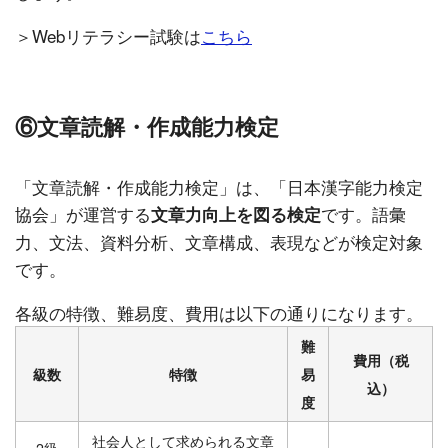
＞Webリテラシー試験は
こちら
⑥文章読解・作成能力検定
「文章読解・作成能力検定」は、「日本漢字能力検定
協会」が運営する
です。語彙
文章力向上を図る検定
力、文法、資料分析、文章構成、表現などが検定対象
です。
各級の特徴、難易度、費用は以下の通りになります。
難
費用（税
級数
特徴
易
込）
度
社会人として求められる文章
2級