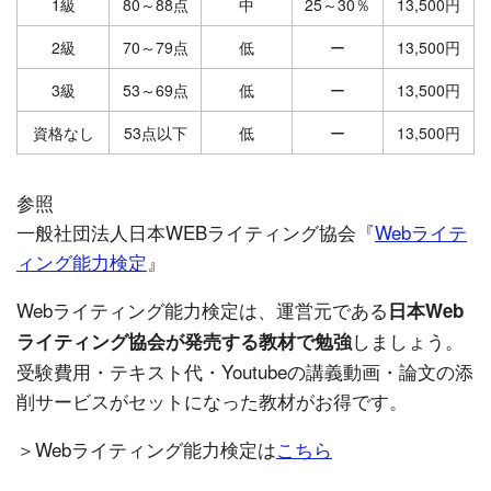
1級
80～88点
中
25～30％
13,500円
2級
70～79点
低
ー
13,500円
3級
53～69点
低
ー
13,500円
資格なし
53点以下
低
ー
13,500円
参照
一般社団法人日本WEBライティング協会『
Webライテ
ィング能力検定
』
Webライティング能力検定は、運営元である
日本Web
しましょう。
ライティング協会が発売する教材で勉強
受験費用・テキスト代・Youtubeの講義動画・論文の添
削サービスがセットになった教材がお得です。
＞Webライティング能力検定は
こちら