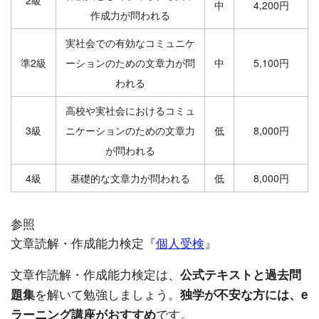
中
4,200円
作成力が問われる
実社会での有効なコミュニケ
準2級
ーションのための文章力が問
中
5,100円
われる
高校や実社会におけるコミュ
3級
ニケーションのための文章力
低
8,000円
が問われる
4級
基礎的な文章力が問われる
低
8,000円
参照
文章読解・作成能力検定『
個人受検
』
文章作読解・作成能力検定は、
公式テキストと過去問
を解いて勉強しましょう。
題集
独学が不安な方には、
e
です。
ラーニング講座
がおすすめ