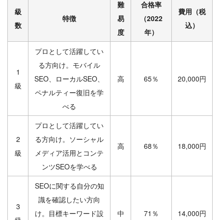
難
合格率
級
費用（税
特徴
易
（2022
数
込）
度
年）
プロとして活躍してい
る方向け。モバイル
1
SEO、ローカルSEO、
高
65％
20,000円
級
ペナルティー復旧を学
べる
プロとして活躍してい
2
る方向け。ソーシャル
高
68％
18,000円
級
メディア活用とコンテ
ンツSEOを学べる
SEOに関する自分の知
識を確認したい方向
3
け。目標キーワード設
中
71％
14,000円
級