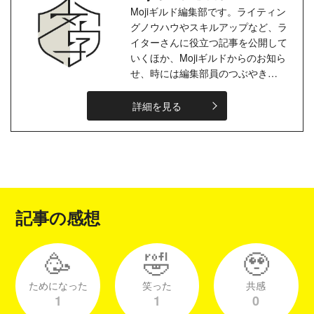
Mojiギルド編集部です。ライティン
グノウハウやスキルアップなど、ラ
イターさんに役立つ記事を公開して
いくほか、Mojiギルドからのお知ら
せ、時には編集部員のつぶやき
も…。ライターの皆さまとのコミュ
ニケーションを楽しみながら、大事
詳細を見る
にしたい！
記事の感想
🥳
🤣
🥹
ためになった
笑った
共感
1
1
0