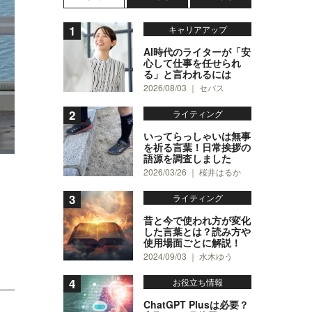
キャリアアップ
AI時代のライターが「安
心して仕事を任せられ
る」と言われるには
2026/08/03 ｜ セバス
ライティング
いってらっしゃいは無事
を祈る言葉！日常挨拶の
語源を調査しました
2026/03/26 ｜ 桜井はるか
ライティング
昔と今で使われ方が変化
した言葉とは？読み方や
使用場面ごとに解説！
2024/09/03 ｜ 水木ゆう
お役立ち情報
ChatGPT Plusは必要？