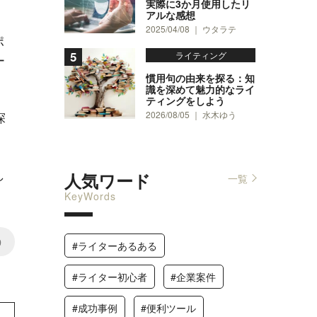
実際に3か月使用したリ
アルな感想
2025/04/08 ｜ ウタラテ
ポ
ライティング
ー
慣用句の由来を探る：知
識を深めて魅力的なライ
ティングをしよう
探
2026/08/05 ｜ 水木ゆう
し
人気ワード
一覧
KeyWords
0
#ライターあるある
#ライター初心者
#企業案件
#成功事例
#便利ツール