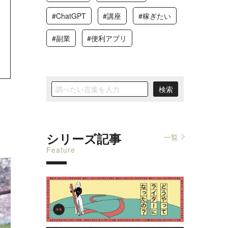
#ChatGPT
#講座
#稼ぎたい
#副業
#便利アプリ
シリーズ記事
一覧
Feature