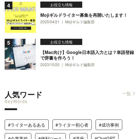
お役立ち情報
Mojiギルドライター募集を再開いたします！
2025/04/21 ｜ Mojiギルド編集部
お役立ち情報
【Mac向け】Google日本語入力とは？単語登録
で辞書を作ろう！
2023/10/20 ｜ Mojiギルド編集部
人気ワード
一覧
KeyWords
#ライターあるある
#ライター初心者
#成功事例
#企業案件
#便利ツール
#講座
#ChatGPT