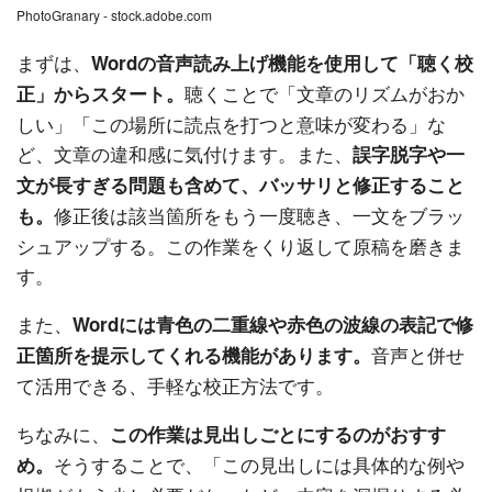
PhotoGranary - stock.adobe.com
まずは、
Wordの音声読み上げ機能を使用して「聴く校
聴くことで「文章のリズムがおか
正」からスタート。
しい」「この場所に読点を打つと意味が変わる」な
ど、文章の違和感に気付けます。また、
誤字脱字や一
文が長すぎる問題も含めて、バッサリと修正すること
修正後は該当箇所をもう一度聴き、一文をブラッ
も。
シュアップする。この作業をくり返して原稿を磨きま
す。
また、
Wordには青色の二重線や赤色の波線の表記で修
音声と併せ
正箇所を提示してくれる機能があります。
て活用できる、手軽な校正方法です。
ちなみに、
この作業は見出しごとにするのがおすす
そうすることで、「この見出しには具体的な例や
め。