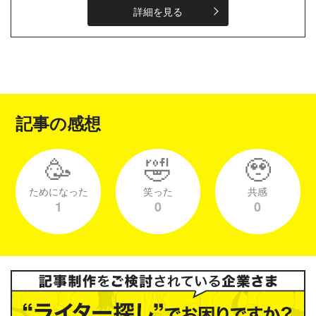
でいる。「読んで有益だったな〜」
詳細を見る
「ほっこりし...
記事の感想
🥳
🤣
🥹
ためになった
笑った
共感
1
0
0