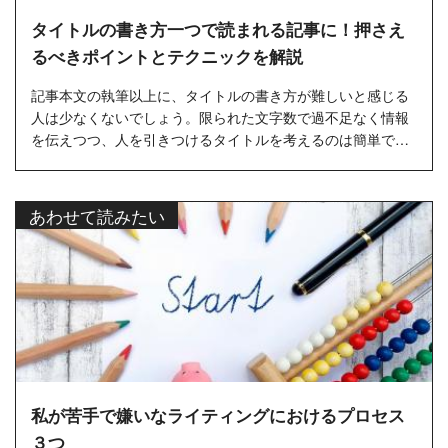
タイトルの書き方一つで読まれる記事に！押さえ
るべきポイントとテクニックを解説
記事本文の執筆以上に、タイトルの書き方が難しいと感じる
人は少なくないでしょう。限られた文字数で過不足なく情報
を伝えつつ、人を引きつけるタイトルを考えるのは簡単では
ありません。
...
あわせて読みたい
私が苦手で嫌いなライティングにおけるプロセス
３つ