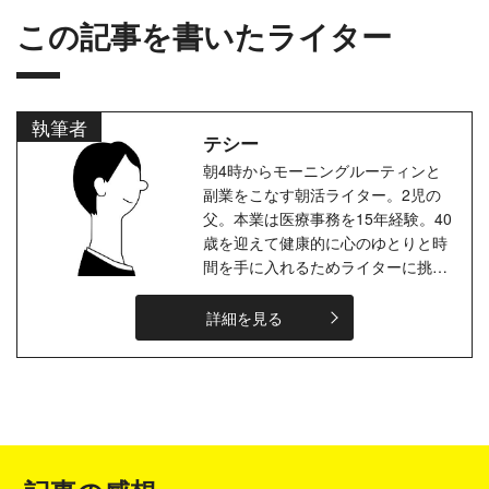
この記事を書いたライター
執筆者
テシー
朝4時からモーニングルーティンと
副業をこなす朝活ライター。2児の
父。本業は医療事務を15年経験。40
歳を迎えて健康的に心のゆとりと時
間を手に入れるためライターに挑
戦！モーニングルーティンでは瞑
想、ジャーナリング、筋トレを継続
詳細を見る
中。
『...