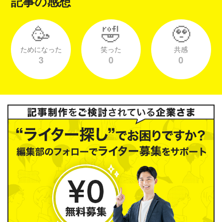
記事の感想
🥳
🤣
🥹
ためになった
笑った
共感
3
0
0