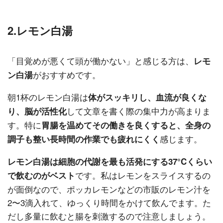
2.レモン白湯
「目覚めが悪くて頭が働かない」と感じる方は、
レモ
がおすすめです。
ン白湯
朝1杯のレモン白湯は
体がスッキリし、血流が良くな
して文章を書く際の集中力が高まりま
り、脳が活性化
す。特に
胃腸を温めてその働きを良くすると、全身の
感じます。
調子も整い長時間の作業でも疲れにくく
レモン白湯は細胞の代謝を最も活発にする37°Cくらい
です。私はレモンをスライスするの
で飲むのがベスト
が面倒なので、ポッカレモンなどの市販のレモン汁を
2〜3滴入れて、ゆっくり時間をかけて飲んでます。た
だし多量に飲むと腸を刺激するので注意しましょう。