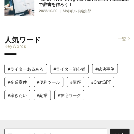
で辞書を作ろう！
2023/10/20 ｜ Mojiギルド編集部
人気ワード
一覧
KeyWords
#ライターあるある
#ライター初心者
#成功事例
#企業案件
#便利ツール
#講座
#ChatGPT
#稼ぎたい
#副業
#在宅ワーク