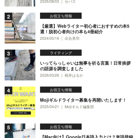
2026/08/03 ｜ セバス
お役立ち情報
【厳選】Webライター初心者におすすめの本5
選！脱初心者向けの本も4冊紹介
2024/05/16 ｜ 出合美羽
ライティング
いってらっしゃいは無事を祈る言葉！日常挨拶
の語源を調査しました
2026/03/26 ｜ 桜井はるか
お役立ち情報
Mojiギルドライター募集を再開いたします！
2025/04/21 ｜ Mojiギルド編集部
お役立ち情報
【Mac向け】Google日本語入力とは？単語登録