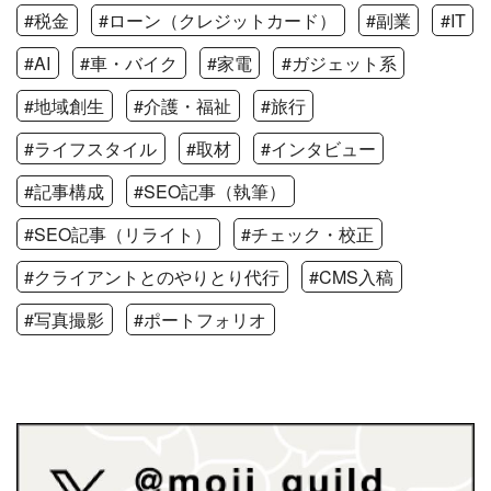
#税金
#ローン（クレジットカード）
#副業
#IT
#AI
#車・バイク
#家電
#ガジェット系
#地域創生
#介護・福祉
#旅行
#ライフスタイル
#取材
#インタビュー
#記事構成
#SEO記事（執筆）
#SEO記事（リライト）
#チェック・校正
#クライアントとのやりとり代行
#CMS入稿
#写真撮影
#ポートフォリオ