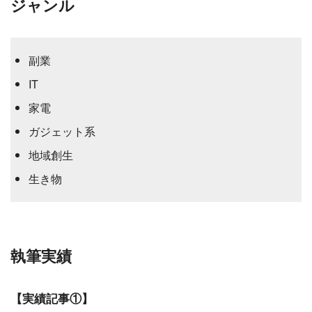
ジャンル
副業
IT
家電
ガジェット系
地域創生
生き物
執筆実績
【実績記事①】