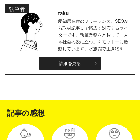
執筆者
taku
愛知県在住のフリーランス。SEOか
ら取材記事まで幅広く対応するライ
ターです。執筆業務をとおして「人
や社会の役に立つ」をモットーに活
動しています。水族館で生き物を見
たり、ボーっとしたりするのが好
き。たまに海の中に潜ります。
詳細を見る
記事の感想
🥳
🤣
🥹