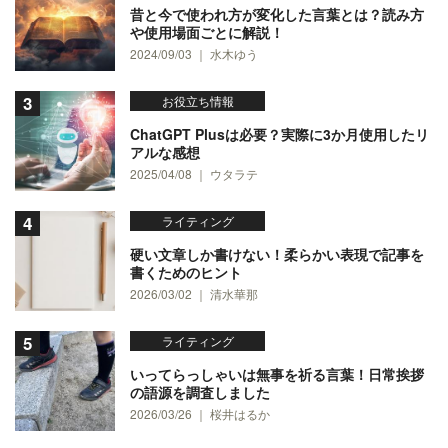
昔と今で使われ方が変化した言葉とは？読み方
や使用場面ごとに解説！
2024/09/03 ｜ 水木ゆう
お役立ち情報
ChatGPT Plusは必要？実際に3か月使用したリ
アルな感想
2025/04/08 ｜ ウタラテ
ライティング
硬い文章しか書けない！柔らかい表現で記事を
書くためのヒント
2026/03/02 ｜ 清水華那
ライティング
いってらっしゃいは無事を祈る言葉！日常挨拶
の語源を調査しました
2026/03/26 ｜ 桜井はるか