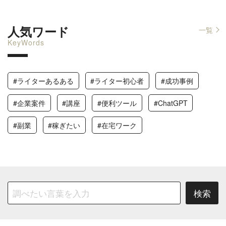
人気ワード
一覧
KeyWords
#ライターあるある
#ライター初心者
#成功事例
#企業案件
#講座
#便利ツール
#ChatGPT
#副業
#稼ぎたい
#在宅ワーク