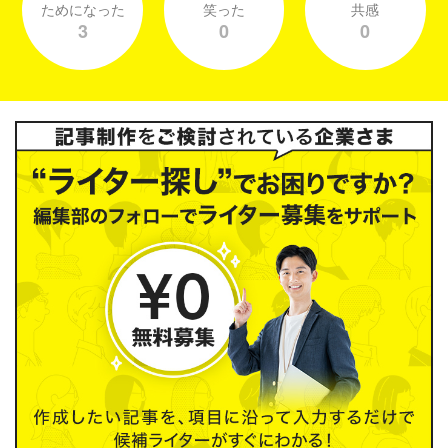
ためになった
笑った
共感
3
0
0