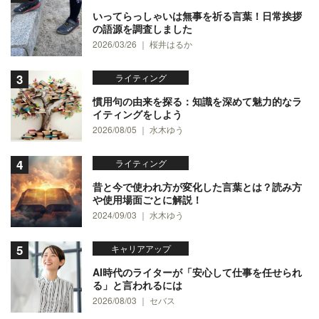
いってらっしゃいは無事を祈る言葉！日常挨拶
の語源を調査しました
2026/03/26 ｜ 桜井はるか
ライティング
慣用句の由来を探る：知識を深めて魅力的なラ
イティングをしよう
2026/08/05 ｜ 水木ゆう
ライティング
昔と今で使われ方が変化した言葉とは？読み方
や使用場面ごとに解説！
2024/09/03 ｜ 水木ゆう
キャリアアップ
AI時代のライターが「安心して仕事を任せられ
る」と言われるには
2026/08/03 ｜ セバス