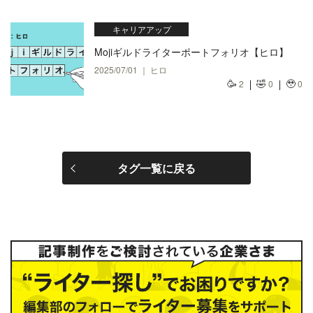
キャリアアップ
Mojiギルドライターポートフォリオ【ヒロ】
2025/07/01 ｜ ヒロ
🥳
🤣
🥹
2
0
0
タグ一覧に戻る