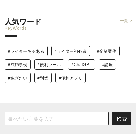
人気ワード
一覧
KeyWords
#ライターあるある
#ライター初心者
#企業案件
#成功事例
#便利ツール
#ChatGPT
#講座
#稼ぎたい
#副業
#便利アプリ