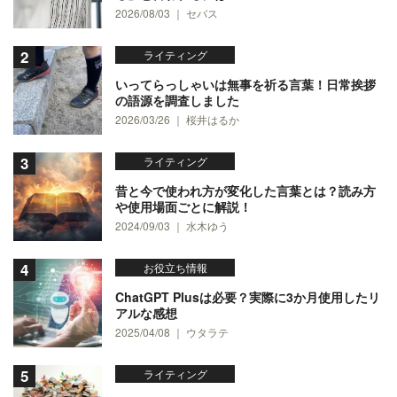
2026/08/03 ｜ セバス
ライティング
いってらっしゃいは無事を祈る言葉！日常挨拶
の語源を調査しました
2026/03/26 ｜ 桜井はるか
ライティング
昔と今で使われ方が変化した言葉とは？読み方
や使用場面ごとに解説！
2024/09/03 ｜ 水木ゆう
お役立ち情報
ChatGPT Plusは必要？実際に3か月使用したリ
アルな感想
2025/04/08 ｜ ウタラテ
ライティング