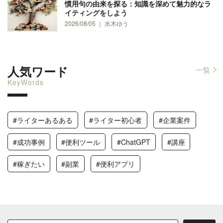
慣用句の由来を探る：知識を深めて魅力的なラ
イティングをしよう
2026/08/05 ｜ 水木ゆう
人気ワード
一覧
KeyWords
#ライターあるある
#ライター初心者
#企業案件
#成功事例
#便利ツール
#ChatGPT
#講座
#稼ぎたい
#副業
#便利アプリ