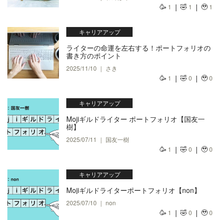
🥳
🤣
🥹
1
1
1
キャリアアップ
ライターの命運を左右する！ポートフォリオの
書き方のポイント
2025/11/10 ｜ さき
🥳
🤣
🥹
1
0
0
キャリアアップ
Mojiギルドライター ポートフォリオ【国友一
樹】
2025/07/11 ｜ 国友一樹
🥳
🤣
🥹
1
0
0
キャリアアップ
Mojiギルドライターポートフォリオ【non】
2025/07/10 ｜ non
🥳
🤣
🥹
1
0
0