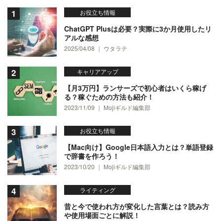
お役立ち情報
ChatGPT Plusは必要？実際に3か月使用したリ
アルな感想
2025/04/08 ｜ ウタラテ
キャリアアップ
【月3万円】ランサーズで初心者はいくら稼げ
る？稼ぐための方法も紹介！
2023/11/09 ｜ Mojiギルド編集部
お役立ち情報
【Mac向け】Google日本語入力とは？単語登録
で辞書を作ろう！
2023/10/20 ｜ Mojiギルド編集部
ライティング
昔と今で使われ方が変化した言葉とは？読み方
や使用場面ごとに解説！