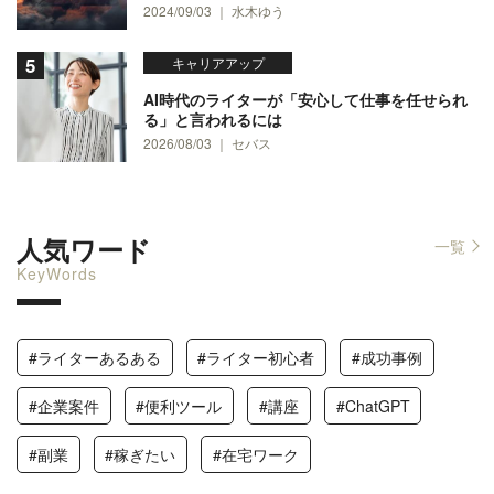
2024/09/03 ｜ 水木ゆう
キャリアアップ
AI時代のライターが「安心して仕事を任せられ
る」と言われるには
2026/08/03 ｜ セバス
人気ワード
一覧
KeyWords
#ライターあるある
#ライター初心者
#成功事例
#企業案件
#便利ツール
#講座
#ChatGPT
#副業
#稼ぎたい
#在宅ワーク