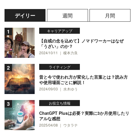
週間
月間
デイリー
キャリアアップ
【自戒の念を込めて】ノマドワーカーはなぜ
「うざい」のか？
2024/10/11 ｜ 榎本力良
ライティング
昔と今で使われ方が変化した言葉とは？読み方
や使用場面ごとに解説！
2024/09/03 ｜ 水木ゆう
お役立ち情報
ChatGPT Plusは必要？実際に3か月使用したリ
アルな感想
2025/04/08 ｜ ウタラテ