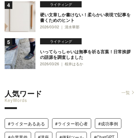
ライティング
硬い文章しか書けない！柔らかい表現で記事を
書くためのヒント
2026/03/02 ｜ 清水華那
ライティング
いってらっしゃいは無事を祈る言葉！日常挨拶
の語源を調査しました
2026/03/26 ｜ 桜井はるか
人気ワード
一覧
KeyWords
#ライターあるある
#ライター初心者
#成功事例
#企業案件
#講座
#便利ツール
#ChatGPT