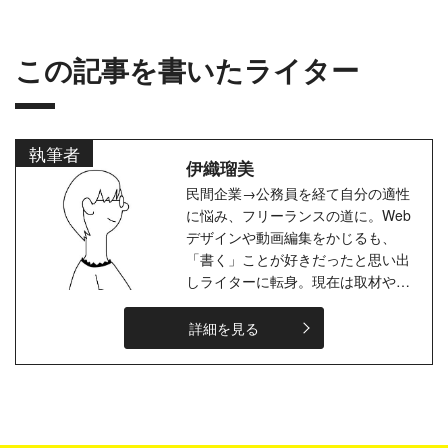
して活動するう...
この記事を書いたライター
執筆者
伊織瑠美
民間企業→公務員を経て自分の適性
に悩み、フリーランスの道に。Web
デザインや動画編集をかじるも、
「書く」ことが好きだったと思い出
しライターに転身。現在は取材や
SEO記事をメインに執筆中。一児と
一匹（猫）の母で、毎日わちゃわち
詳細を見る
ゃと暮らし...