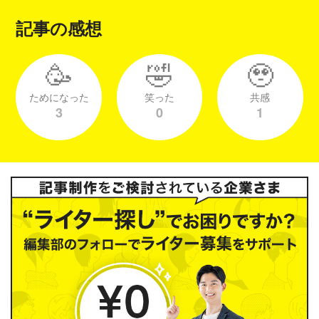
記事の感想
🥳
🤣
🥹
ためになった
笑った
共感
3
0
1