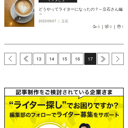
どうやってライターになったの？～立石さん編
～
2023/09/07 ｜ 立石
🥳
🤣
🥹
0
0
1
13
14
15
16
17