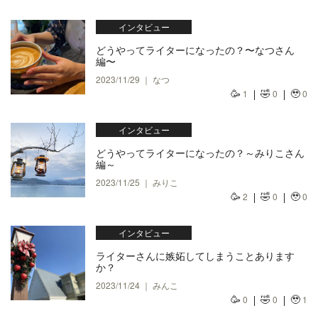
インタビュー
どうやってライターになったの？〜なつさん
編〜
2023/11/29 ｜ なつ
🥳
🤣
🥹
1
0
0
インタビュー
どうやってライターになったの？～みりこさん
編～
2023/11/25 ｜ みりこ
🥳
🤣
🥹
2
0
0
インタビュー
ライターさんに嫉妬してしまうことあります
か？
2023/11/24 ｜ みんこ
🥳
🤣
🥹
0
0
1