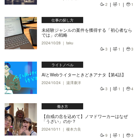
🥳
🤣
🥹
2
1
1
仕事の探し方
未経験ジャンルの案件を獲得する「初心者なら
では」の戦略
2024/10/28 ｜ taku
🥳
🤣
🥹
3
1
3
ライトノベル
AIとWebライターときどきアナタ【第4話】
2024/10/24 ｜ 湯澤康洋
🥳
🤣
🥹
3
1
4
働き方
【自戒の念を込めて】ノマドワーカーはなぜ
「うざい」のか？
2024/10/11 ｜ 榎本力良
🥳
🤣
🥹
9
1
3