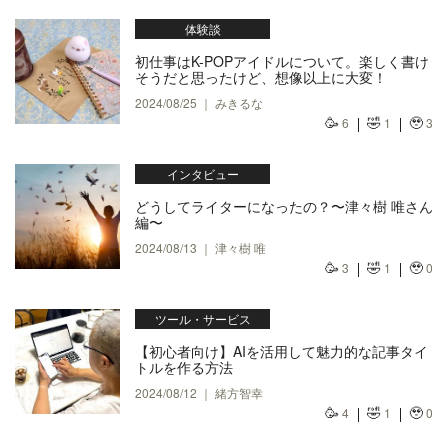
体験談
初仕事はK-POPアイドルについて。楽しく書け
そうだと思ったけど、想像以上に大変！
2024/08/25 ｜ みきるな
🥳
🤣
🥹
6
1
3
インタビュー
どうしてライターになったの？〜津々樹 唯さん
編〜
2024/08/13 ｜ 津々樹 唯
🥳
🤣
🥹
3
1
0
ツール・サービス
【初心者向け】AIを活用して魅力的な記事タイ
トルを作る方法
2024/08/12 ｜ 緒方智幸
🥳
🤣
🥹
4
1
0