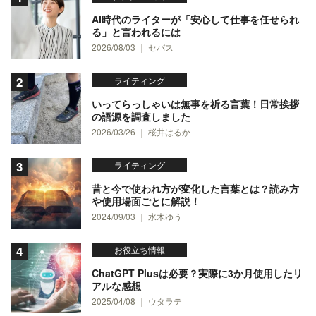
AI時代のライターが「安心して仕事を任せられ
る」と言われるには
2026/08/03 ｜ セバス
ライティング
いってらっしゃいは無事を祈る言葉！日常挨拶
の語源を調査しました
2026/03/26 ｜ 桜井はるか
ライティング
昔と今で使われ方が変化した言葉とは？読み方
や使用場面ごとに解説！
2024/09/03 ｜ 水木ゆう
お役立ち情報
ChatGPT Plusは必要？実際に3か月使用したリ
アルな感想
2025/04/08 ｜ ウタラテ