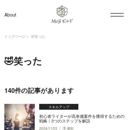
About
トップページ
🤣笑った
🤣笑った
140件の記事があります
スキルアップ
初心者ライターが高単価案件を獲得するための
戦略｜3つのステップを解説
2024/11/03 ｜ 澤 優歌