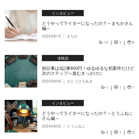
インタビュー
どうやってライターになったの？～まちかさん
編～
2024/09/15 ｜ まちか
🥳
🤣
🥹
12
1
9
体験談
初仕事は3記事800円！ゆるゆるな初案件だけど
次のステップへ進むきっかけに
2024/09/06 ｜ さとうひろあき
🥳
🤣
🥹
1
1
1
インタビュー
どうやってライターになったの？～とうふねこ
さん編～
2024/09/02 ｜ とうふねこ
🥳
🤣
🥹
3
1
3