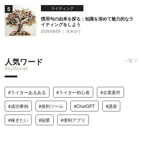
ライティング
慣用句の由来を探る：知識を深めて魅力的なラ
イティングをしよう
2026/08/05 ｜ 水木ゆう
人気ワード
一覧
KeyWords
#ライターあるある
#ライター初心者
#企業案件
#成功事例
#便利ツール
#ChatGPT
#講座
#稼ぎたい
#副業
#便利アプリ