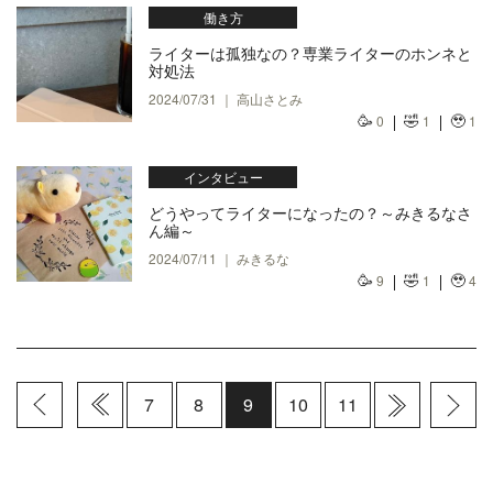
働き方
ライターは孤独なの？専業ライターのホンネと
対処法
2024/07/31 ｜ 高山さとみ
🥳
🤣
🥹
0
1
1
インタビュー
どうやってライターになったの？～みきるなさ
ん編～
2024/07/11 ｜ みきるな
🥳
🤣
🥹
9
1
4
7
8
9
10
11