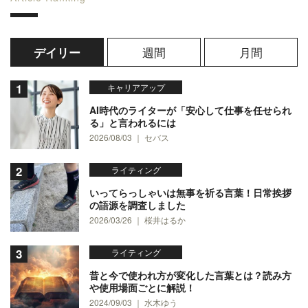
週間
月間
デイリー
キャリアアップ
AI時代のライターが「安心して仕事を任せられ
る」と言われるには
2026/08/03 ｜ セバス
ライティング
いってらっしゃいは無事を祈る言葉！日常挨拶
の語源を調査しました
2026/03/26 ｜ 桜井はるか
ライティング
昔と今で使われ方が変化した言葉とは？読み方
や使用場面ごとに解説！
2024/09/03 ｜ 水木ゆう