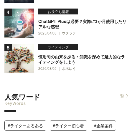
お役立ち情報
ChatGPT Plusは必要？実際に3か月使用したリ
アルな感想
2025/04/08 ｜ ウタラテ
ライティング
慣用句の由来を探る：知識を深めて魅力的なラ
イティングをしよう
2026/08/05 ｜ 水木ゆう
人気ワード
一覧
KeyWords
#ライターあるある
#ライター初心者
#企業案件