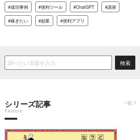
#成功事例
#便利ツール
#ChatGPT
#講座
#稼ぎたい
#副業
#便利アプリ
シリーズ記事
一覧
Feature