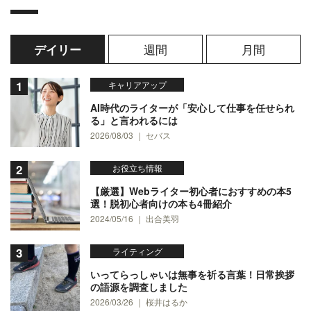
週間
月間
デイリー
キャリアアップ
AI時代のライターが「安心して仕事を任せられ
る」と言われるには
2026/08/03 ｜ セバス
お役立ち情報
【厳選】Webライター初心者におすすめの本5
選！脱初心者向けの本も4冊紹介
2024/05/16 ｜ 出合美羽
ライティング
いってらっしゃいは無事を祈る言葉！日常挨拶
の語源を調査しました
2026/03/26 ｜ 桜井はるか