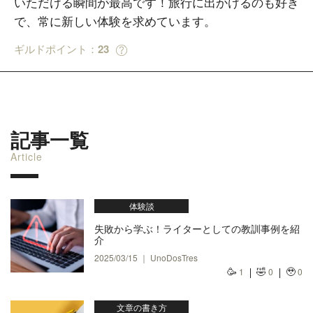
いただける瞬間が最高です！旅行に出かけるのも好き
で、常に新しい体験を求めています。
ギルドポイント：
23
記事一覧
Article
体験談
失敗から学ぶ！ライターとしての教訓事例を紹
介
2025/03/15 ｜ UnoDosTres
🥳
🤣
🥹
1
0
0
文章の書き方