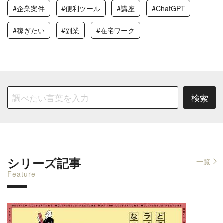
#企業案件
#便利ツール
#講座
#ChatGPT
#稼ぎたい
#副業
#在宅ワーク
シリーズ記事
一覧
Feature