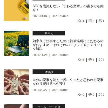
SEOを意識しない「伝わる文章」の書き方を紹
介！
2025/01/04 ｜ UnoDosTres
🥳
🤣
🥹
4
0
1
効率化
効率良く仕事するために執筆場所にこだわるの
がおすすめ！それぞれのメリットやデメリット
を解説
2024/11/24 ｜ UnoDosTres
🥳
🤣
🥹
5
1
3
体験談
自分の記事を読んで役に立ったと思われる記事
を作り続けるのが夢！
2024/09/27 ｜ UnoDosTres
🥳
🤣
🥹
0
0
2
ツール・サービス