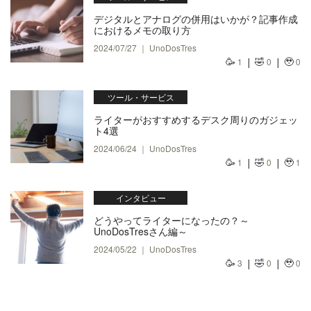
デジタルとアナログの併用はいかが？記事作成
におけるメモの取り方
2024/07/27 ｜ UnoDosTres
🥳
🤣
🥹
1
0
0
ツール・サービス
ライターがおすすめするデスク周りのガジェッ
ト4選
2024/06/24 ｜ UnoDosTres
🥳
🤣
🥹
1
0
1
インタビュー
どうやってライターになったの？～
UnoDosTresさん編～
2024/05/22 ｜ UnoDosTres
🥳
🤣
🥹
3
0
0