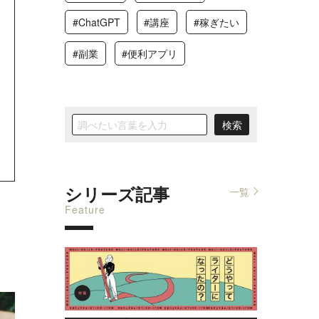
#ChatGPT
#講座
#稼ぎたい
#副業
#便利アプリ
シリーズ記事
一覧
Feature