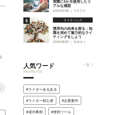
実際に3か月使用したリ
アルな感想
2025/04/08 ｜ ウタラテ
ライティング
慣用句の由来を探る：知
識を深めて魅力的なライ
ティングをしよう
2026/08/05 ｜ 水木ゆう
の
人気ワード
一覧
KeyWords
0
#ライターあるある
#ライター初心者
#企業案件
#成功事例
#便利ツール