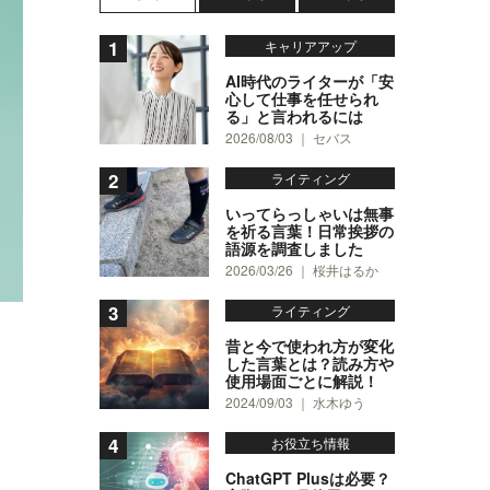
キャリアアップ
AI時代のライターが「安
心して仕事を任せられ
る」と言われるには
2026/08/03 ｜ セバス
ライティング
いってらっしゃいは無事
を祈る言葉！日常挨拶の
語源を調査しました
2026/03/26 ｜ 桜井はるか
ライティング
昔と今で使われ方が変化
した言葉とは？読み方や
使用場面ごとに解説！
2024/09/03 ｜ 水木ゆう
お役立ち情報
ChatGPT Plusは必要？