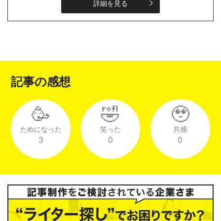
ニケーションを楽しみながら、大事
詳細を見る
にしたい！
記事の感想
🥳
🤣
🥹
ためになった
笑った
共感
3
0
0