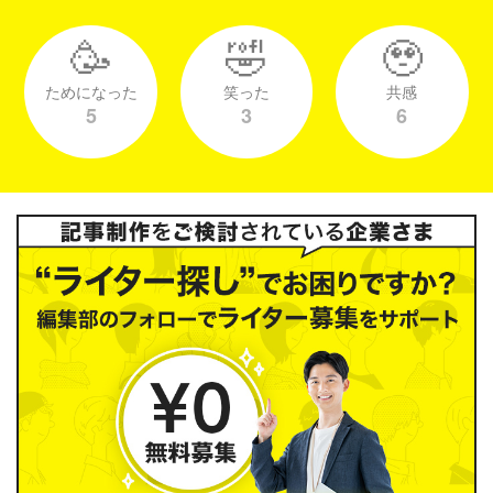
🥳
🤣
🥹
ためになった
笑った
共感
5
3
6