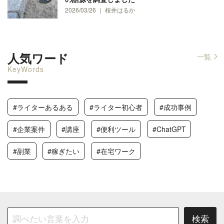
2026/03/26 ｜ 桜井はるか
人気ワード
一覧
KeyWords
#ライターあるある
#ライター初心者
#成功事例
#企業案件
#講座
#便利ツール
#ChatGPT
#副業
#稼ぎたい
#在宅ワーク