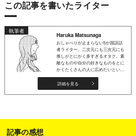
この記事を書いたライター
執筆者
Haruka Matsunaga
おしゃべりが止まらない5か国語話
者ライター。二次元にも三次元にも
推しがとにかく多すぎるオタク。素
敵なものや自分の好きなものをとに
かくたくさんの人に広めたいという
気持ちが執筆のモチベーションで
す。ペンは剣より強し、言葉の力を
詳細を見る
信じて...
記事の感想