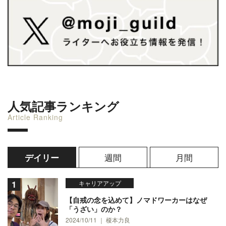
人気記事ランキング
Article Ranking
週間
月間
デイリー
キャリアアップ
【自戒の念を込めて】ノマドワーカーはなぜ
「うざい」のか？
2024/10/11 ｜ 榎本力良