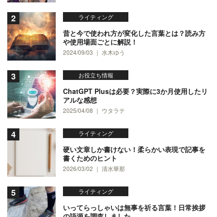
ライティング
昔と今で使われ方が変化した言葉とは？読み方
や使用場面ごとに解説！
2024/09/03 ｜ 水木ゆう
お役立ち情報
ChatGPT Plusは必要？実際に3か月使用したリ
アルな感想
2025/04/08 ｜ ウタラテ
ライティング
硬い文章しか書けない！柔らかい表現で記事を
書くためのヒント
2026/03/02 ｜ 清水華那
ライティング
いってらっしゃいは無事を祈る言葉！日常挨拶
の語源を調査しました