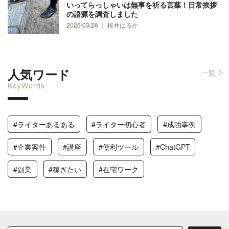
いってらっしゃいは無事を祈る言葉！日常挨拶
の語源を調査しました
2026/03/26 ｜ 桜井はるか
人気ワード
一覧
KeyWords
#ライターあるある
#ライター初心者
#成功事例
#企業案件
#講座
#便利ツール
#ChatGPT
#副業
#稼ぎたい
#在宅ワーク