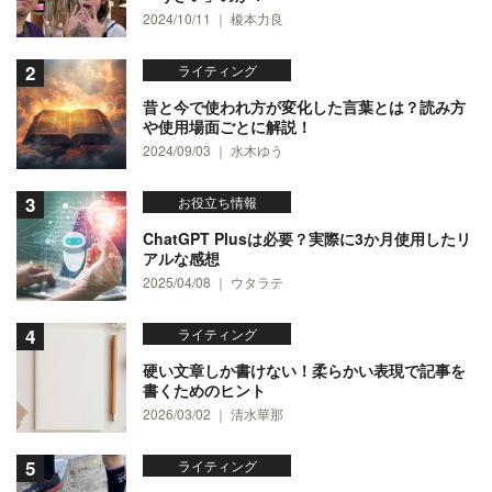
2024/10/11 ｜ 榎本力良
ライティング
昔と今で使われ方が変化した言葉とは？読み方
や使用場面ごとに解説！
2024/09/03 ｜ 水木ゆう
お役立ち情報
ChatGPT Plusは必要？実際に3か月使用したリ
アルな感想
2025/04/08 ｜ ウタラテ
ライティング
硬い文章しか書けない！柔らかい表現で記事を
書くためのヒント
2026/03/02 ｜ 清水華那
ライティング