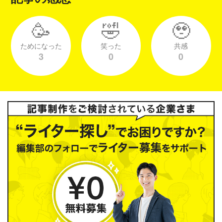
🥳
🤣
🥹
ためになった
笑った
共感
3
0
0