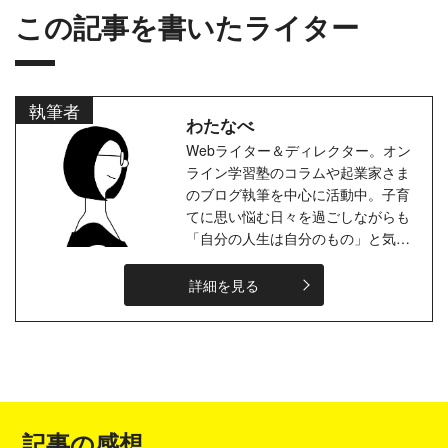
この記事を書いたライター
執筆者
わたなべ
Webライター＆ディレクター。オン
ライン学習塾のコラムや起業家さま
のブログ執筆を中心に活動中。子育
てに思い悩む日々を過ごしながらも
「自分の人生は自分のもの」と気づ
きライターの道へ。コーヒーとチョ
コレートと自分の時間をこよなく愛
詳細を見る
する...
記事の感想