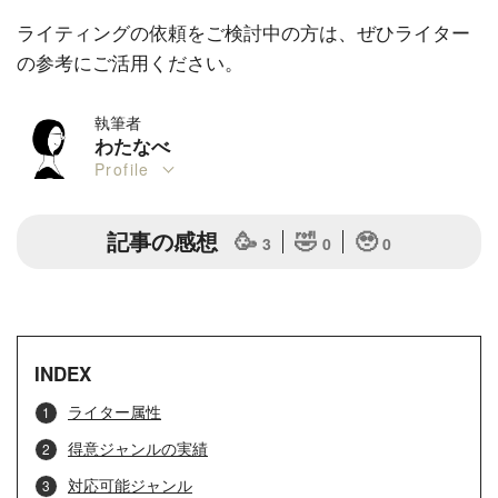
ライティングの依頼をご検討中の方は、ぜひライター
の参考にご活用ください。
執筆者
わたなべ
Profile
記事の感想
🥳
🤣
🥹
3
0
0
INDEX
ライター属性
得意ジャンルの実績
対応可能ジャンル