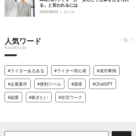
る」と言われるには
2026/08/03 ｜ セバス
人気ワード
一覧
KeyWords
#ライターあるある
#ライター初心者
#成功事例
#企業案件
#便利ツール
#講座
#ChatGPT
#副業
#稼ぎたい
#在宅ワーク