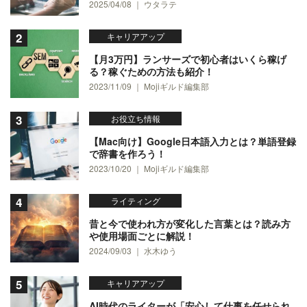
2025/04/08 ｜ ウタラテ
キャリアアップ
【月3万円】ランサーズで初心者はいくら稼げ
る？稼ぐための方法も紹介！
2023/11/09 ｜ Mojiギルド編集部
お役立ち情報
【Mac向け】Google日本語入力とは？単語登録
で辞書を作ろう！
2023/10/20 ｜ Mojiギルド編集部
ライティング
昔と今で使われ方が変化した言葉とは？読み方
や使用場面ごとに解説！
2024/09/03 ｜ 水木ゆう
キャリアアップ
AI時代のライターが「安心して仕事を任せられ