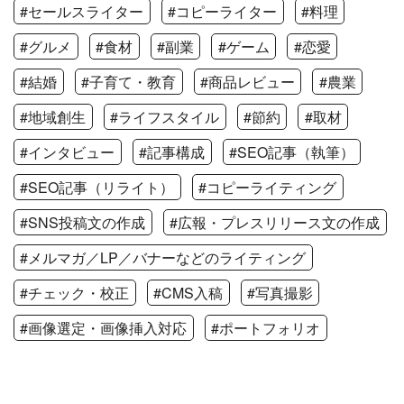
#セールスライター
#コピーライター
#料理
#グルメ
#食材
#副業
#ゲーム
#恋愛
#結婚
#子育て・教育
#商品レビュー
#農業
#地域創生
#ライフスタイル
#節約
#取材
#インタビュー
#記事構成
#SEO記事（執筆）
#SEO記事（リライト）
#コピーライティング
#SNS投稿文の作成
#広報・プレスリリース文の作成
#メルマガ／LP／バナーなどのライティング
#チェック・校正
#CMS入稿
#写真撮影
#画像選定・画像挿入対応
#ポートフォリオ