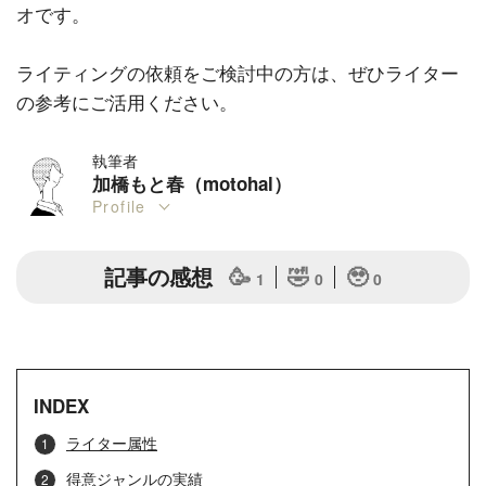
オです。
ライティングの依頼をご検討中の方は、ぜひライター
の参考にご活用ください。
執筆者
加橋もと春（motohal）
Profile
記事の感想
🥳
🤣
🥹
1
0
0
INDEX
ライター属性
得意ジャンルの実績