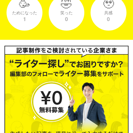
🥳
🤣
🥹
ためになった
笑った
共感
1
0
0