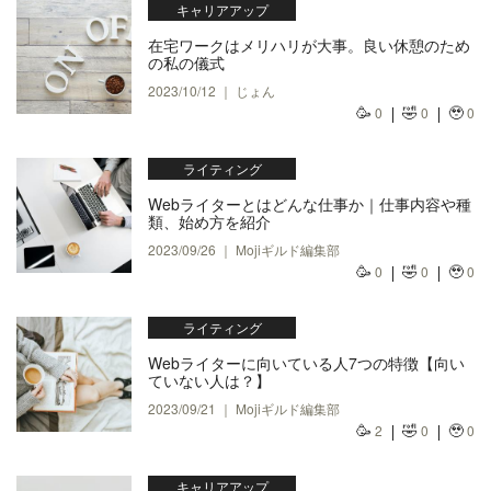
キャリアアップ
在宅ワークはメリハリが大事。良い休憩のため
の私の儀式
2023/10/12 ｜ じょん
🥳
🤣
🥹
0
0
0
ライティング
Webライターとはどんな仕事か｜仕事内容や種
類、始め方を紹介
2023/09/26 ｜ Mojiギルド編集部
🥳
🤣
🥹
0
0
0
ライティング
Webライターに向いている人7つの特徴【向い
ていない人は？】
2023/09/21 ｜ Mojiギルド編集部
🥳
🤣
🥹
2
0
0
キャリアアップ