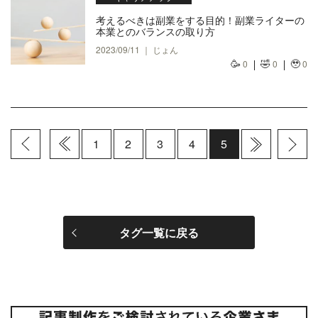
考えるべきは副業をする目的！副業ライターの
本業とのバランスの取り方
2023/09/11 ｜ じょん
🥳
🤣
🥹
0
0
0
1
2
3
4
5
タグ一覧に戻る