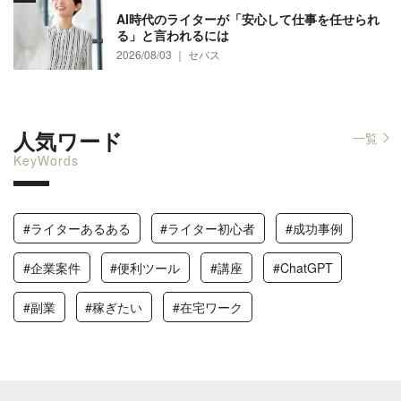
AI時代のライターが「安心して仕事を任せられ
る」と言われるには
2026/08/03 ｜ セバス
人気ワード
一覧
KeyWords
#ライターあるある
#ライター初心者
#成功事例
#企業案件
#便利ツール
#講座
#ChatGPT
#副業
#稼ぎたい
#在宅ワーク