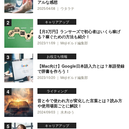
アルな感想
2025/04/08 ｜ ウタラテ
キャリアアップ
【月3万円】ランサーズで初心者はいくら稼げ
る？稼ぐための方法も紹介！
2023/11/09 ｜ Mojiギルド編集部
お役立ち情報
【Mac向け】Google日本語入力とは？単語登録
で辞書を作ろう！
2023/10/20 ｜ Mojiギルド編集部
ライティング
昔と今で使われ方が変化した言葉とは？読み方
や使用場面ごとに解説！
2024/09/03 ｜ 水木ゆう
キャリアアップ