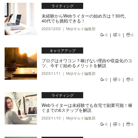
ライティング
未経験からWebライターの始め方は？30代、
40代でも挑戦できる！
2023/12/03 ｜ Mojiギルド編集部
🥳
🤣
🥹
0
0
0
キャリアアップ
ブログはオワコン？稼げない理由や収益化のコ
ツ、今すぐ始めるメリットを解説
2023/11/11 ｜ Mojiギルド編集部
🥳
🤣
🥹
0
0
0
ライティング
Webライターは未経験でも在宅で副業可能！稼
ぐまでの6ステップを解説
2023/11/10 ｜ Mojiギルド編集部
🥳
🤣
🥹
0
0
0