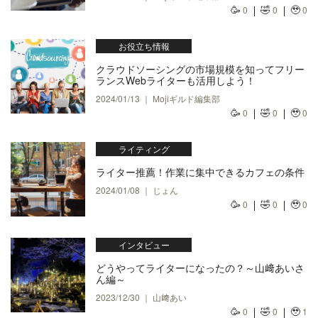
🥳
🤣
🥹
0
0
0
お役立ち情報
クラウドソーシングの市場規模を知ってフリー
ランスWebライターも活用しよう！
2024/01/13 ｜ Mojiギルド編集部
🥳
🤣
🥹
0
0
0
ライティング
ライター推薦！作業に集中できるカフェの条件
2024/01/08 ｜ じょん
🥳
🤣
🥹
0
0
0
インタビュー
どうやってライターになったの？～山﨑あいさ
ん編～
2023/12/30 ｜ 山﨑あい
🥳
🤣
🥹
0
0
1