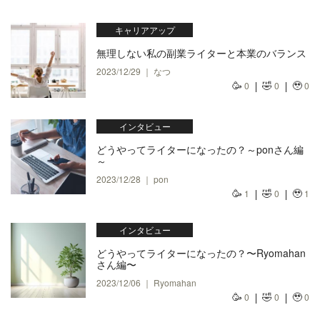
キャリアアップ
無理しない私の副業ライターと本業のバランス
2023/12/29 ｜ なつ
🥳
🤣
🥹
0
0
0
インタビュー
どうやってライターになったの？～ponさん編
～
2023/12/28 ｜ pon
🥳
🤣
🥹
1
0
1
インタビュー
どうやってライターになったの？〜Ryomahan
さん編〜
2023/12/06 ｜ Ryomahan
🥳
🤣
🥹
0
0
0