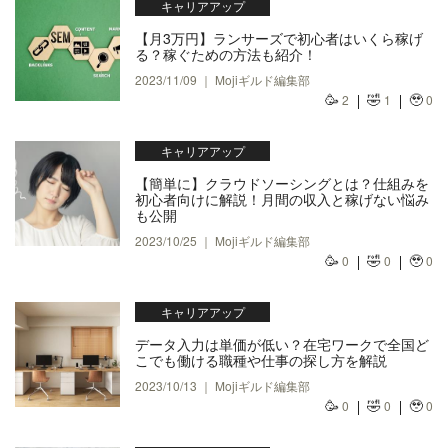
キャリアアップ
【月3万円】ランサーズで初心者はいくら稼げ
る？稼ぐための方法も紹介！
2023/11/09 ｜ Mojiギルド編集部
🥳
🤣
🥹
2
1
0
キャリアアップ
【簡単に】クラウドソーシングとは？仕組みを
初心者向けに解説！月間の収入と稼げない悩み
も公開
2023/10/25 ｜ Mojiギルド編集部
🥳
🤣
🥹
0
0
0
キャリアアップ
データ入力は単価が低い？在宅ワークで全国ど
こでも働ける職種や仕事の探し方を解説
2023/10/13 ｜ Mojiギルド編集部
🥳
🤣
🥹
0
0
0