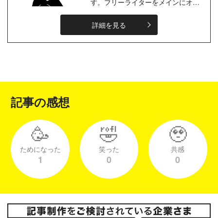
す。フリーライターをメインにオン
ライン秘書としても活動中。「在宅
で働きたいけど、何から始めればい
詳細を見る
いか...
記事の感想
🥳
🤣
🥹
ためになった
笑った
共感
1
0
0