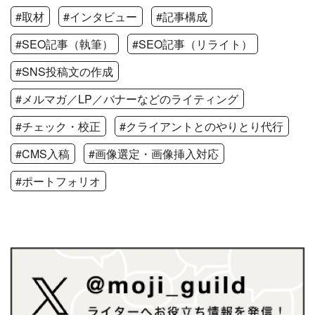
#取材
#インタビュー
#記事構成
#SEO記事（執筆）
#SEO記事（リライト）
#SNS投稿文の作成
#メルマガ／LP／バナーなどのライティング
#チェック・校正
#クライアントとのやりとり代行
#CMS入稿
#画像選定・画像挿入対応
#ポートフォリオ