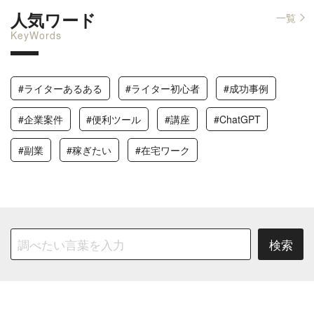
人気ワード
一覧
KeyWords
#ライターあるある
#ライター初心者
#成功事例
#企業案件
#便利ツール
#講座
#ChatGPT
#副業
#稼ぎたい
#在宅ワーク