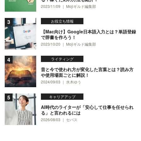
2023/11/09 ｜ Mojiギルド編集部
お役立ち情報
【Mac向け】Google日本語入力とは？単語登録
で辞書を作ろう！
2023/10/20 ｜ Mojiギルド編集部
ライティング
昔と今で使われ方が変化した言葉とは？読み方
や使用場面ごとに解説！
2024/09/03 ｜ 水木ゆう
キャリアアップ
AI時代のライターが「安心して仕事を任せられ
る」と言われるには
2026/08/03 ｜ セバス