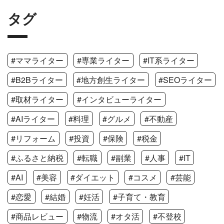
タグ
#ママライター
#専業ライター
#IT系ライター
#B2Bライター
#地方創生ライター
#SEOライター
#取材ライター
#インタビューライター
#AIライター
#料理
#グルメ
#不動産
#リフォーム
#投資
#保険
#税金
#ふるさと納税
#転職
#副業
#人事
#IT
#AI
#美容
#ダイエット
#コスメ
#芸能
#恋愛
#結婚
#妊活
#子育て・教育
#商品レビュー
#物流
#オタ活
#不登校