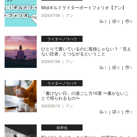
Mojiギルドライターポートフォリオ【アン】
2025/07/06 ｜ アン
🥳
🤣
🥹
2
0
0
ライターノウハウ
ひとりで書いているのに孤独じゃない？「見え
ない読者」とつながるということ
2025/07/06 ｜ アン
🥳
🤣
🥹
1
0
1
ライターノウハウ
「書けない日」の過ごし方10選 〜書かないこ
とで得られるもの〜
2025/05/10 ｜ アン
🥳
🤣
🥹
3
0
1
効率化