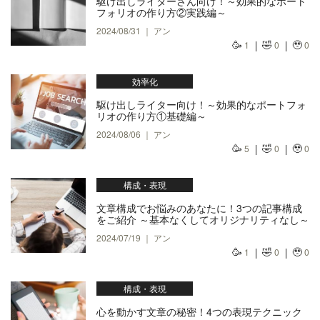
駆け出しライターさん向け！～効果的なポート
フォリオの作り方②実践編～
2024/08/31 ｜ アン
🥳
🤣
🥹
1
0
0
効率化
駆け出しライター向け！～効果的なポートフォ
リオの作り方①基礎編～
2024/08/06 ｜ アン
🥳
🤣
🥹
5
0
0
構成・表現
文章構成でお悩みのあなたに！3つの記事構成
をご紹介 ～基本なくしてオリジナリティなし～
2024/07/19 ｜ アン
🥳
🤣
🥹
1
0
0
構成・表現
心を動かす文章の秘密！4つの表現テクニック