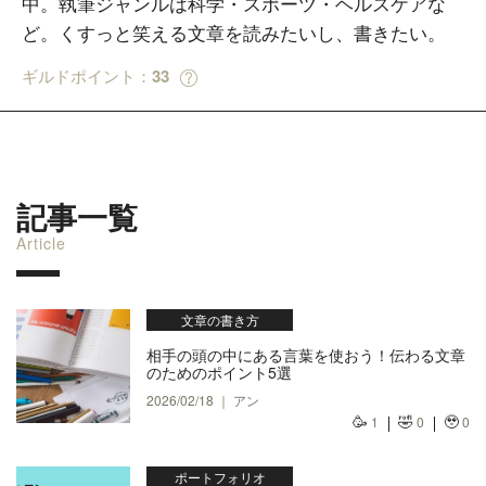
中。執筆ジャンルは科学・スポーツ・ヘルスケアな
ど。くすっと笑える文章を読みたいし、書きたい。
ギルドポイント：
33
記事一覧
Article
文章の書き方
相手の頭の中にある言葉を使おう！伝わる文章
のためのポイント5選
2026/02/18 ｜ アン
🥳
🤣
🥹
1
0
0
ポートフォリオ