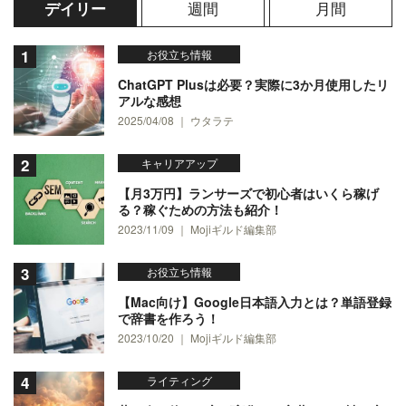
週間
月間
デイリー
お役立ち情報
ChatGPT Plusは必要？実際に3か月使用したリ
アルな感想
2025/04/08 ｜ ウタラテ
キャリアアップ
【月3万円】ランサーズで初心者はいくら稼げ
る？稼ぐための方法も紹介！
2023/11/09 ｜ Mojiギルド編集部
お役立ち情報
【Mac向け】Google日本語入力とは？単語登録
で辞書を作ろう！
2023/10/20 ｜ Mojiギルド編集部
ライティング