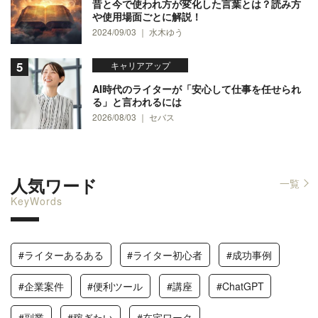
昔と今で使われ方が変化した言葉とは？読み方
や使用場面ごとに解説！
2024/09/03 ｜ 水木ゆう
キャリアアップ
AI時代のライターが「安心して仕事を任せられ
る」と言われるには
2026/08/03 ｜ セバス
人気ワード
一覧
KeyWords
#ライターあるある
#ライター初心者
#成功事例
#企業案件
#便利ツール
#講座
#ChatGPT
#副業
#稼ぎたい
#在宅ワーク