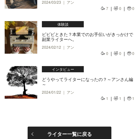
2024/03/23 ｜ アン
🥳
🤣
🥹
7
0
0
体験談
ビビビときた？本業でのお手伝いがきっかけで
副業ライターへ。
2024/02/12 ｜ アン
🥳
🤣
🥹
0
0
0
インタビュー
どうやってライターになったの？～アンさん編
～
2024/01/22 ｜ アン
🥳
🤣
🥹
1
1
1
ライター一覧に戻る