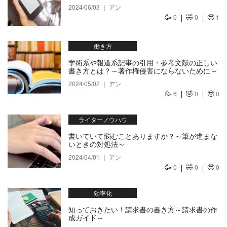
2024/06/03 ｜ アン
🥳
🤣
🥹
0
0
1
働き方
学術系や報道系記事の引用・参考文献の正しい
書き方とは？～著作権侵害にならないために～
2024/05/02 ｜ アン
🥳
🤣
🥹
6
0
0
ライターノウハウ
書いていて悩むことありますか？～筆が進まな
いときの対処法～
2024/04/01 ｜ アン
🥳
🤣
🥹
0
0
0
効率化
知っておきたい！請求書の書き方～請求書の作
成ガイド～