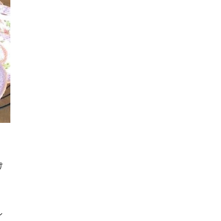
け
。
ン