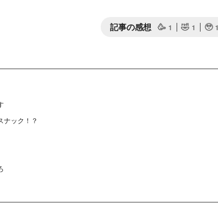
記事の感想
🥳
🤣
🥹
1
1
す
スナック！？
ろ