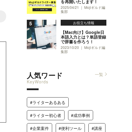
を再開いたします！
2025/04/21 ｜ Mojiギルド編
集部
1
お役立ち情報
【Mac向け】Google日
本語入力とは？単語登録
で辞書を作ろう！
2023/10/20 ｜ Mojiギルド編
集部
人気ワード
一覧
KeyWords
#ライターあるある
#ライター初心者
#成功事例
#企業案件
#便利ツール
#講座