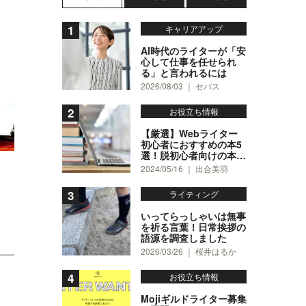
キャリアアップ
AI時代のライターが「安
心して仕事を任せられ
る」と言われるには
2026/08/03 ｜ セバス
お役立ち情報
【厳選】Webライター
初心者におすすめの本5
選！脱初心者向けの本も
4冊紹介
2024/05/16 ｜ 出合美羽
ライティング
いってらっしゃいは無事
を祈る言葉！日常挨拶の
語源を調査しました
2026/03/26 ｜ 桜井はるか
お役立ち情報
Mojiギルドライター募集