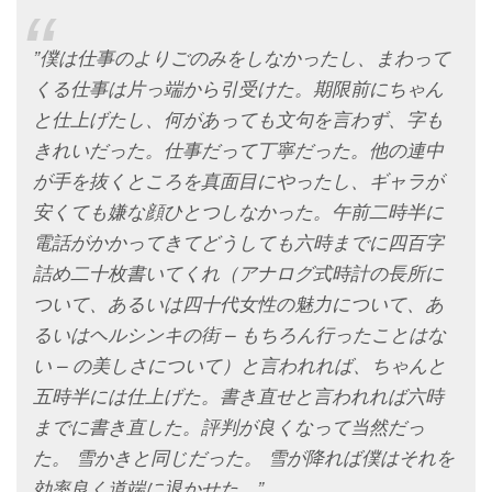
”僕は仕事のよりごのみをしなかったし、まわって
くる仕事は片っ端から引受けた。期限前にちゃん
と仕上げたし、何があっても文句を言わず、字も
きれいだった。仕事だって丁寧だった。他の連中
が手を抜くところを真面目にやったし、ギャラが
安くても嫌な顔ひとつしなかった。午前二時半に
電話がかかってきてどうしても六時までに四百字
詰め二十枚書いてくれ（アナログ式時計の長所に
ついて、あるいは四十代女性の魅力について、あ
るいはヘルシンキの街 – もちろん行ったことはな
い – の美しさについて）と言われれば、ちゃんと
五時半には仕上げた。書き直せと言われれば六時
までに書き直した。評判が良くなって当然だっ
た。 雪かきと同じだった。 雪が降れば僕はそれを
効率良く道端に退かせた。”