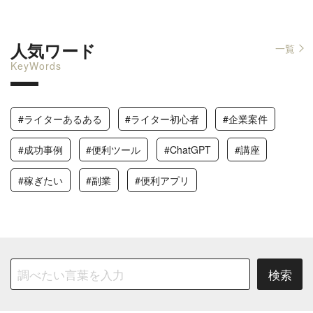
人気ワード
一覧
KeyWords
#ライターあるある
#ライター初心者
#企業案件
#成功事例
#便利ツール
#ChatGPT
#講座
#稼ぎたい
#副業
#便利アプリ