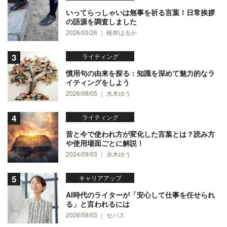
いってらっしゃいは無事を祈る言葉！日常挨拶
の語源を調査しました
2026/03/26 ｜ 桜井はるか
ライティング
慣用句の由来を探る：知識を深めて魅力的なラ
イティングをしよう
2026/08/05 ｜ 水木ゆう
ライティング
昔と今で使われ方が変化した言葉とは？読み方
や使用場面ごとに解説！
2024/09/03 ｜ 水木ゆう
キャリアアップ
AI時代のライターが「安心して仕事を任せられ
る」と言われるには
2026/08/03 ｜ セバス