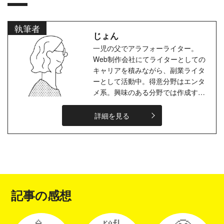
執筆者
じょん
一児の父でアラフォーライター。
Web制作会社にてライターとしての
キャリアを積みながら、副業ライタ
ーとして活動中。得意分野はエンタ
メ系。興味のある分野では作成する
文章にも地が出がち。座右の銘は
「ライターは文化的雪かき」。鈍く
詳細を見る
光る職...
記事の感想