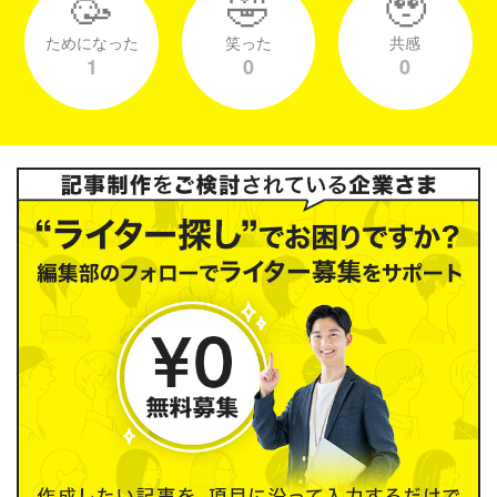
🥳
🤣
🥹
ためになった
笑った
共感
1
0
0