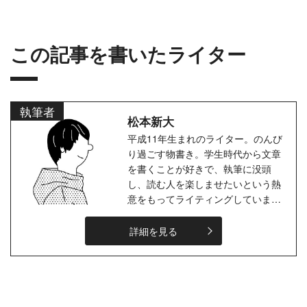
この記事を書いたライター
執筆者
松本新大
平成11年生まれのライター。のんび
り過ごす物書き。学生時代から文章
を書くことが好きで、執筆に没頭
し、読む人を楽しませたいという熱
意をもってライティングしていま
す！大学ではマーケティングを中心
に経済を学びました。マーケティン
詳細を見る
グと社...