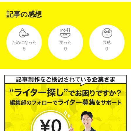
記事の感想
🥳
🤣
🥹
ためになった
笑った
共感
5
0
0