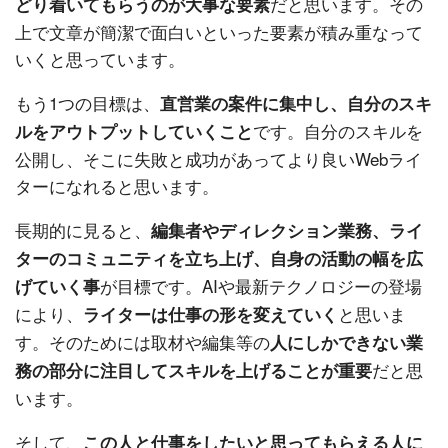
だと思います。その
どり着いてもらうのが大事な要素
上で文章が簡潔で面白いといった要素が積み重なって
いくと思っています。
もう1つの目標は、
直営業の案件に集中し、自分のスキ
です。自分のスキルを
ルをアウトプットしていくこと
公開し、そこに失敗と成功があってより良いWebライ
ターになれると思います。
長期的に見ると、
編集者やディレクション業務、ライ
ターのコミュニティを立ち上げ、自身の活動の幅を広
が目標です。AIや最新テクノロジーの登場
げていく事
により、
と思いま
ライターは仕事の形を変えていく
す。そのためには取材や編集等の
人にしかできない業
だと思
務の部分に注目してスキルを上げることが重要
います。
そして、
この人と仕事をしたいと思ってもらえる人に