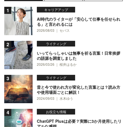
キャリアアップ
AI時代のライターが「安心して仕事を任せられ
る」と言われるには
2026/08/03 ｜ セバス
ライティング
いってらっしゃいは無事を祈る言葉！日常挨拶
の語源を調査しました
2026/03/26 ｜ 桜井はるか
ライティング
昔と今で使われ方が変化した言葉とは？読み方
や使用場面ごとに解説！
2024/09/03 ｜ 水木ゆう
お役立ち情報
ChatGPT Plusは必要？実際に3か月使用したリ
アルな感想