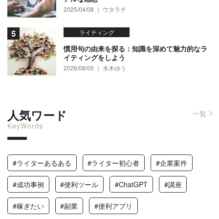
2025/04/08 ｜ ウタラテ
ライティング
慣用句の由来を探る：知識を深めて魅力的なラ
イティングをしよう
2026/08/05 ｜ 水木ゆう
人気ワード
一覧
KeyWords
#ライターあるある
#ライター初心者
#企業案件
#成功事例
#便利ツール
#ChatGPT
#講座
#稼ぎたい
#副業
#便利アプリ