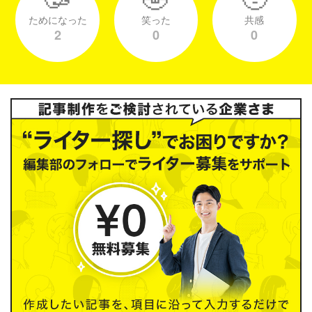
ためになった
笑った
共感
2
0
0