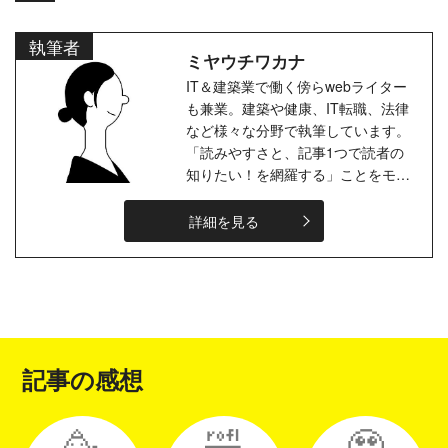
執筆者
ミヤウチワカナ
IT＆建築業で働く傍らwebライター
も兼業。建築や健康、IT転職、法律
など様々な分野で執筆しています。
「読みやすさと、記事1つで読者の
知りたい！を網羅する」ことをモッ
トーに活動。趣味は読書、カラオ
ケ、バレーボール、将棋、旅行...。
詳細を見る
より良...
記事の感想
🥳
🤣
🥹