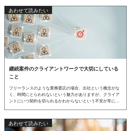
しか...
あわせて読みたい
継続案件のクライアントワークで大切にしている
こと
フリーランスのような業務委託の場合、出社という概念がな
く、時間にとらわれないという魅力がありますが、クライア
ントにいつ契約を切られるかわからないという不安が常にあ
ります。
た...
あわせて読みたい